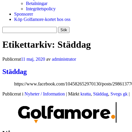
Betalningar
Integritetspolicy
Sponsorer
Köp Golfamore-kortet hos oss
Sök
efter:
Etikettarkiv:
Städdag
Publicerat
11 maj, 2020
av
administrator
Städdag
https://www.facebook.com/104582652970130/posts/2986137
Publicerat i
Nyheter / Information
|
Märkt
kratta
,
Städdag
,
Svegs gk
|