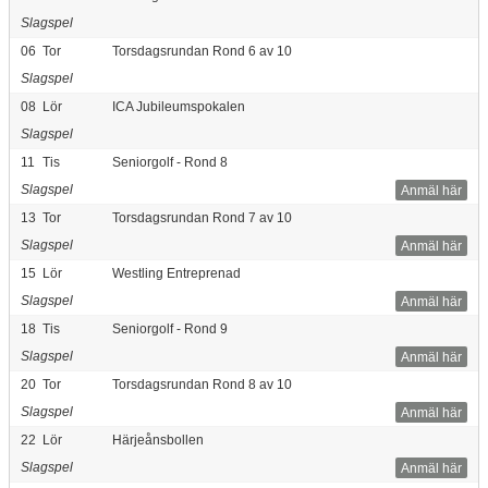
Slagspel
06
Tor
Torsdagsrundan Rond 6 av 10
Slagspel
08
Lör
ICA Jubileumspokalen
Slagspel
11
Tis
Seniorgolf - Rond 8
Slagspel
Anmäl här
13
Tor
Torsdagsrundan Rond 7 av 10
Slagspel
Anmäl här
15
Lör
Westling Entreprenad
Slagspel
Anmäl här
18
Tis
Seniorgolf - Rond 9
Slagspel
Anmäl här
20
Tor
Torsdagsrundan Rond 8 av 10
Slagspel
Anmäl här
22
Lör
Härjeånsbollen
Slagspel
Anmäl här