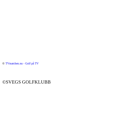
©
TVmatchen.nu - Golf på TV
©SVEGS GOLFKLUBB