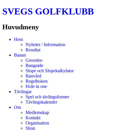
SVEGS GOLFKLUBB
Huvudmeny
Hoppa
Hem
till
Nyheter / Information
innehåll
Resultat
Banan
Greenfee
Banguide
Slope och Slopekalkylator
Banvård
Regelboken
Hole in one
Tävlingar
Spel och tävlingsformer
Tävlingskalender
Om
Medlemskap
Kontakt
Organisation
Shop