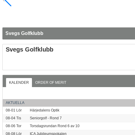
Svegs Golfklubb
Svegs Golfklubb
KALENDER
ORDER OF MERIT
AKTUELLA
08-01
Lör
Härjedalens Optik
08-04
Tis
Seniorgolf - Rond 7
08-06
Tor
Torsdagsrundan Rond 6 av 10
08-08
Lör
ICA Jubileumspokalen