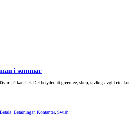
anan i sommar
läsare på kansliet. Det betyder att greenfee, shop, tävlingsavgift etc. 
Betala
,
Betalningar
,
Kontanter
,
Swish
|