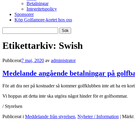
Betalningar
Integritetspolicy
Sponsorer
Köp Golfamore-kortet hos oss
Sök
efter:
Etikettarkiv:
Swish
Publicerat
7 maj, 2020
av
administrator
Medelande angående betalningar på golfb
För att dra ner på kostnader så kommer golfklubben inte att ha en kort
Vi hoppas att detta inte ska utgöra något hinder för er golfsommar.
/ Styrelsen
Publicerat i
Meddelande från styrelsen
,
Nyheter / Information
|
Märkt