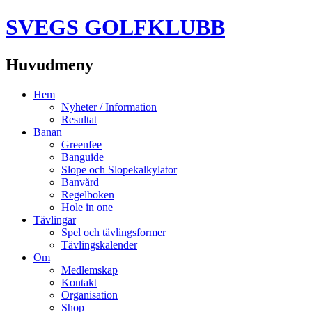
SVEGS GOLFKLUBB
Huvudmeny
Hoppa
Hem
till
Nyheter / Information
innehåll
Resultat
Banan
Greenfee
Banguide
Slope och Slopekalkylator
Banvård
Regelboken
Hole in one
Tävlingar
Spel och tävlingsformer
Tävlingskalender
Om
Medlemskap
Kontakt
Organisation
Shop