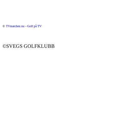
©
TVmatchen.nu - Golf på TV
©SVEGS GOLFKLUBB