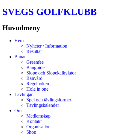
SVEGS GOLFKLUBB
Huvudmeny
Hoppa
Hem
till
Nyheter / Information
innehåll
Resultat
Banan
Greenfee
Banguide
Slope och Slopekalkylator
Banvård
Regelboken
Hole in one
Tävlingar
Spel och tävlingsformer
Tävlingskalender
Om
Medlemskap
Kontakt
Organisation
Shop