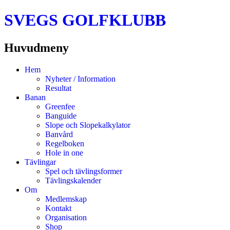
SVEGS GOLFKLUBB
Huvudmeny
Hoppa
Hem
till
Nyheter / Information
innehåll
Resultat
Banan
Greenfee
Banguide
Slope och Slopekalkylator
Banvård
Regelboken
Hole in one
Tävlingar
Spel och tävlingsformer
Tävlingskalender
Om
Medlemskap
Kontakt
Organisation
Shop