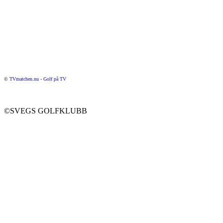
©
TVmatchen.nu - Golf på TV
©SVEGS GOLFKLUBB