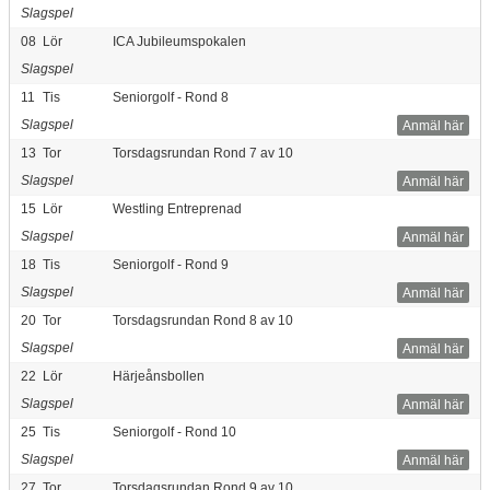
Slagspel
08
Lör
ICA Jubileumspokalen
Slagspel
11
Tis
Seniorgolf - Rond 8
Slagspel
Anmäl här
13
Tor
Torsdagsrundan Rond 7 av 10
Slagspel
Anmäl här
15
Lör
Westling Entreprenad
Slagspel
Anmäl här
18
Tis
Seniorgolf - Rond 9
Slagspel
Anmäl här
20
Tor
Torsdagsrundan Rond 8 av 10
Slagspel
Anmäl här
22
Lör
Härjeånsbollen
Slagspel
Anmäl här
25
Tis
Seniorgolf - Rond 10
Slagspel
Anmäl här
27
Tor
Torsdagsrundan Rond 9 av 10