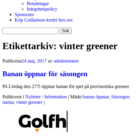
Betalningar
Integritetspolicy
Sponsorer
Köp Golfamore-kortet hos oss
Sök
efter:
Etikettarkiv:
vinter greener
Publicerat
24 maj, 2017
av
administrator
Banan öppnar för säsongen
På Lördag den 27/5 öppnar banan för spel på provisoriska greener
Publicerat i
Nyheter / Information
|
Märkt
banan öppnar
,
Säsongen
startar
,
vinter greener
|