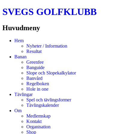
SVEGS GOLFKLUBB
Huvudmeny
Hoppa
Hem
till
Nyheter / Information
innehåll
Resultat
Banan
Greenfee
Banguide
Slope och Slopekalkylator
Banvård
Regelboken
Hole in one
Tävlingar
Spel och tävlingsformer
Tävlingskalender
Om
Medlemskap
Kontakt
Organisation
Shop