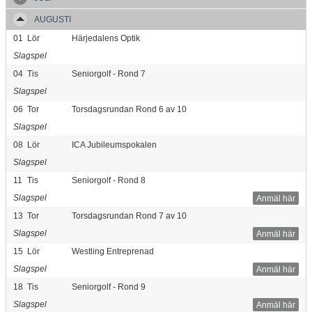
AUGUSTI
01
Lör
Härjedalens Optik
Slagspel
04
Tis
Seniorgolf - Rond 7
Slagspel
06
Tor
Torsdagsrundan Rond 6 av 10
Slagspel
08
Lör
ICA Jubileumspokalen
Slagspel
11
Tis
Seniorgolf - Rond 8
Slagspel
Anmäl här
13
Tor
Torsdagsrundan Rond 7 av 10
Slagspel
Anmäl här
15
Lör
Westling Entreprenad
Slagspel
Anmäl här
18
Tis
Seniorgolf - Rond 9
Slagspel
Anmäl här