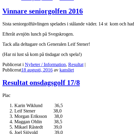
Vinnare seniorgolfen 2016
Sista seniorgolftävlingen spelades i stålande väder. 14 st kom och had
Efteråt avnjöts lunch på Svegskrogen.
Tack alla deltagare och Generalen Leif Stener!
(Har ni lust så kom på tisdagar och spela!)
Publicerat i
Nyheter / Information
,
Resultat
|
Publicerat
18 augusti, 2016
av
kansliet
Resultat onsdagsgolf 17/8
Plac
Karin Wiklund 36,5
Leif Stener 38,0
Morgan Eriksson 38,0
Maggan Ohlin 38,5
Mikael Råstedt 39,0
Joel Sjövold 39,0