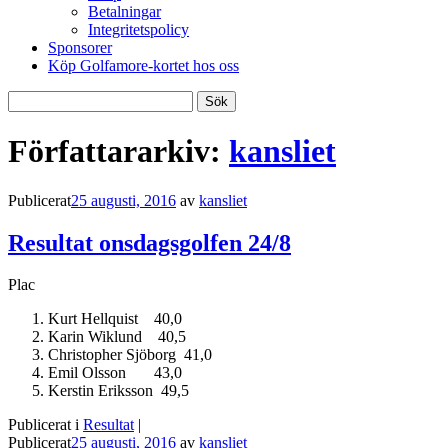
Betalningar
Integritetspolicy
Sponsorer
Köp Golfamore-kortet hos oss
Sök
efter:
Författararkiv:
kansliet
Publicerat
25 augusti, 2016
av
kansliet
Resultat onsdagsgolfen 24/8
Plac
Kurt Hellquist 40,0
Karin Wiklund 40,5
Christopher Sjöborg 41,0
Emil Olsson 43,0
Kerstin Eriksson 49,5
Publicerat i
Resultat
|
Publicerat
25 augusti, 2016
av
kansliet