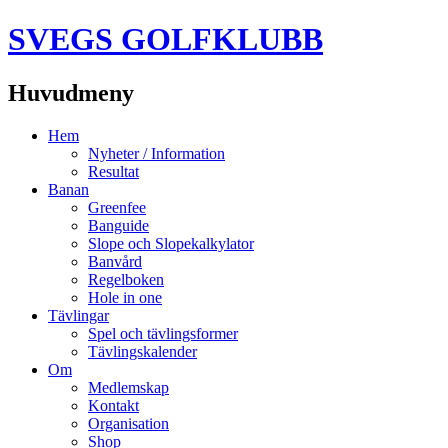
SVEGS GOLFKLUBB
Huvudmeny
Hoppa
Hem
till
Nyheter / Information
innehåll
Resultat
Banan
Greenfee
Banguide
Slope och Slopekalkylator
Banvård
Regelboken
Hole in one
Tävlingar
Spel och tävlingsformer
Tävlingskalender
Om
Medlemskap
Kontakt
Organisation
Shop