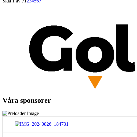
Sida 1 av 7
1
2
3
4
5
6
7
Våra sponsorer