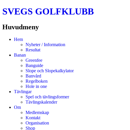
SVEGS GOLFKLUBB
Huvudmeny
Hoppa
Hem
till
Nyheter / Information
innehåll
Resultat
Banan
Greenfee
Banguide
Slope och Slopekalkylator
Banvård
Regelboken
Hole in one
Tävlingar
Spel och tävlingsformer
Tävlingskalender
Om
Medlemskap
Kontakt
Organisation
Shop