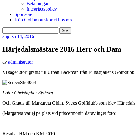
Betalningar
Integritetspolicy
Sponsorer
Köp Golfamore-kortet hos oss
Sök
efter:
augusti
14, 2016
Härjedalsmästare 2016 Herr och Dam
av
administrator
Vi säger stort grattis till Urban Backman från Funäsfjällens Golfk
Foto: Christopher Sjöborg
Och Grattis till Margareta Ohlin, Svegs Golfklubb som blev Härjed
(Margareta var ej på plats vid priscermonin därav inget foto)
Resultat HM och KM 2016