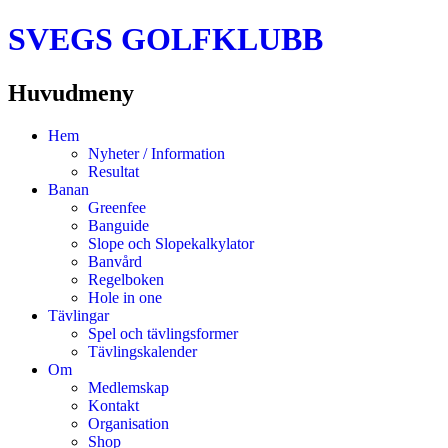
SVEGS GOLFKLUBB
Huvudmeny
Hoppa
Hem
till
Nyheter / Information
innehåll
Resultat
Banan
Greenfee
Banguide
Slope och Slopekalkylator
Banvård
Regelboken
Hole in one
Tävlingar
Spel och tävlingsformer
Tävlingskalender
Om
Medlemskap
Kontakt
Organisation
Shop