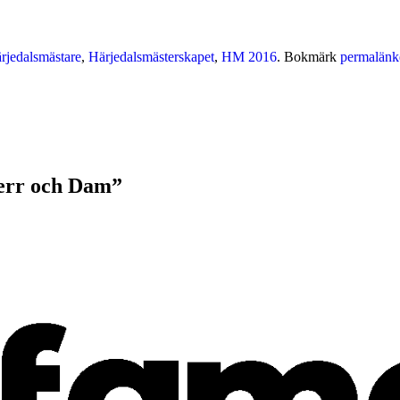
rjedalsmästare
,
Härjedalsmästerskapet
,
HM 2016
. Bokmärk
permalänk
err och Dam
”