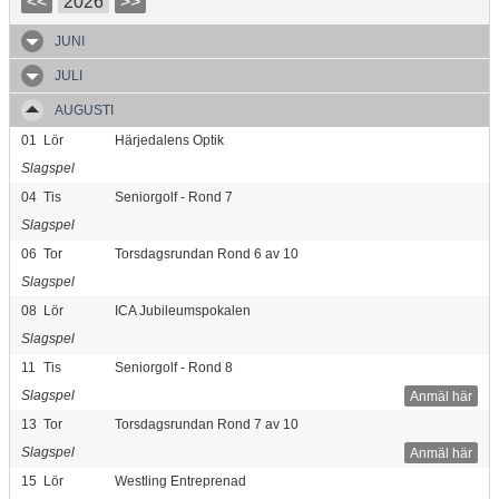
<<
2026
>>
JUNI
JULI
AUGUSTI
01
Lör
Härjedalens Optik
Slagspel
04
Tis
Seniorgolf - Rond 7
Slagspel
06
Tor
Torsdagsrundan Rond 6 av 10
Slagspel
08
Lör
ICA Jubileumspokalen
Slagspel
11
Tis
Seniorgolf - Rond 8
Slagspel
Anmäl här
13
Tor
Torsdagsrundan Rond 7 av 10
Slagspel
Anmäl här
15
Lör
Westling Entreprenad