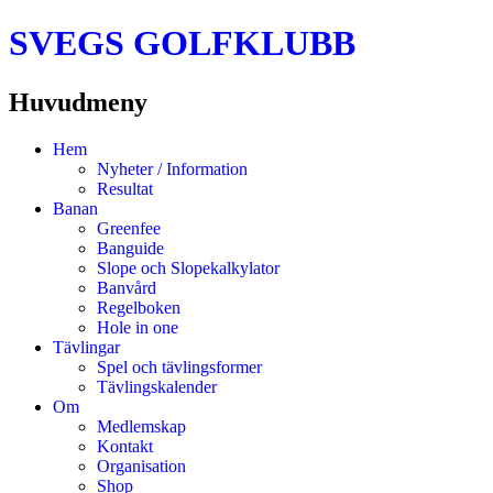
SVEGS GOLFKLUBB
Huvudmeny
Hoppa
Hem
till
Nyheter / Information
innehåll
Resultat
Banan
Greenfee
Banguide
Slope och Slopekalkylator
Banvård
Regelboken
Hole in one
Tävlingar
Spel och tävlingsformer
Tävlingskalender
Om
Medlemskap
Kontakt
Organisation
Shop