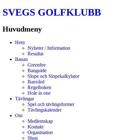
SVEGS GOLFKLUBB
Huvudmeny
Hoppa
Hem
till
Nyheter / Information
innehåll
Resultat
Banan
Greenfee
Banguide
Slope och Slopekalkylator
Banvård
Regelboken
Hole in one
Tävlingar
Spel och tävlingsformer
Tävlingskalender
Om
Medlemskap
Kontakt
Organisation
Shop