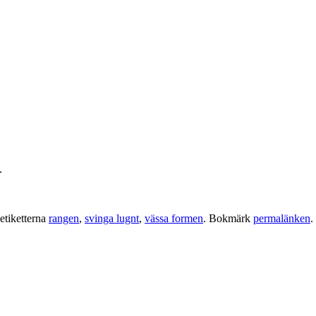
.
etiketterna
rangen
,
svinga lugnt
,
vässa formen
. Bokmärk
permalänken
.