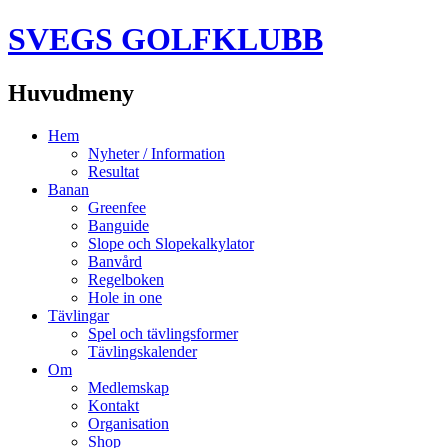
SVEGS GOLFKLUBB
Huvudmeny
Hoppa
Hem
till
Nyheter / Information
innehåll
Resultat
Banan
Greenfee
Banguide
Slope och Slopekalkylator
Banvård
Regelboken
Hole in one
Tävlingar
Spel och tävlingsformer
Tävlingskalender
Om
Medlemskap
Kontakt
Organisation
Shop