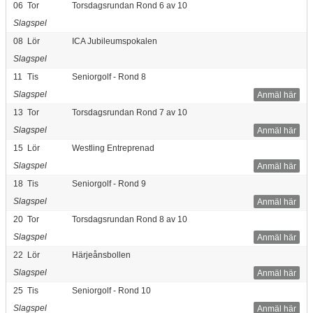
06
Tor
Torsdagsrundan Rond 6 av 10
Slagspel
08
Lör
ICA Jubileumspokalen
Slagspel
11
Tis
Seniorgolf - Rond 8
Slagspel
Anmäl här
13
Tor
Torsdagsrundan Rond 7 av 10
Slagspel
Anmäl här
15
Lör
Westling Entreprenad
Slagspel
Anmäl här
18
Tis
Seniorgolf - Rond 9
Slagspel
Anmäl här
20
Tor
Torsdagsrundan Rond 8 av 10
Slagspel
Anmäl här
22
Lör
Härjeånsbollen
Slagspel
Anmäl här
25
Tis
Seniorgolf - Rond 10
Slagspel
Anmäl här