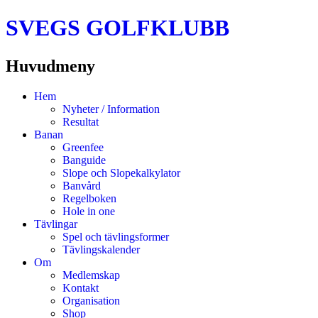
SVEGS GOLFKLUBB
Huvudmeny
Hoppa
Hem
till
Nyheter / Information
innehåll
Resultat
Banan
Greenfee
Banguide
Slope och Slopekalkylator
Banvård
Regelboken
Hole in one
Tävlingar
Spel och tävlingsformer
Tävlingskalender
Om
Medlemskap
Kontakt
Organisation
Shop