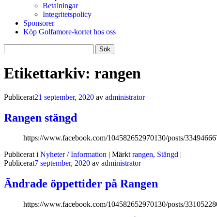
Betalningar
Integritetspolicy
Sponsorer
Köp Golfamore-kortet hos oss
Sök
efter:
Etikettarkiv:
rangen
Publicerat
21 september, 2020
av
administrator
Rangen stängd
https://www.facebook.com/104582652970130/posts/3349466
Publicerat i
Nyheter / Information
|
Märkt
rangen
,
Stängd
|
Publicerat
7 september, 2020
av
administrator
Ändrade öppettider på Rangen
https://www.facebook.com/104582652970130/posts/3310522