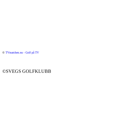
©
TVmatchen.nu - Golf på TV
©SVEGS GOLFKLUBB