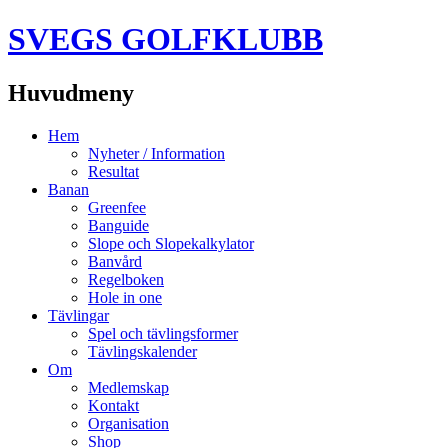
SVEGS GOLFKLUBB
Huvudmeny
Hoppa
Hem
till
Nyheter / Information
innehåll
Resultat
Banan
Greenfee
Banguide
Slope och Slopekalkylator
Banvård
Regelboken
Hole in one
Tävlingar
Spel och tävlingsformer
Tävlingskalender
Om
Medlemskap
Kontakt
Organisation
Shop