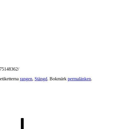
675148362/
etiketterna
rangen
,
Stängd
. Bokmärk
permalänken
.