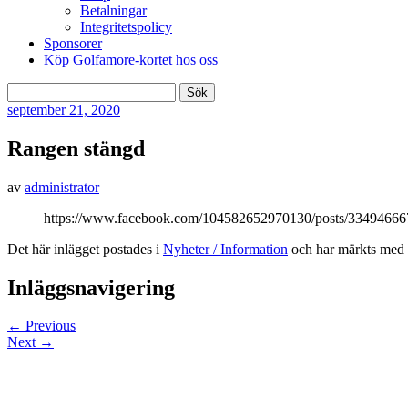
Betalningar
Integritetspolicy
Sponsorer
Köp Golfamore-kortet hos oss
Sök
efter:
september
21, 2020
Rangen stängd
av
administrator
https://www.facebook.com/104582652970130/posts/3349466
Det här inlägget postades i
Nyheter / Information
och har märkts med 
Inläggsnavigering
←
Previous
Next
→