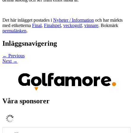
Det här inlägget postades i
Nyheter / Information
och har märkts
med etiketterna
Final
,
Finalspel
,
veckogolf
,
vinnare
. Bokmärk
permalänken
.
Inläggsnavigering
←
Previous
Next
→
Våra sponsorer