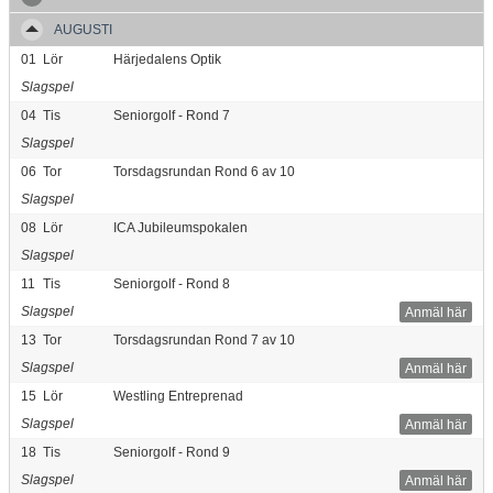
AUGUSTI
01
Lör
Härjedalens Optik
Slagspel
04
Tis
Seniorgolf - Rond 7
Slagspel
06
Tor
Torsdagsrundan Rond 6 av 10
Slagspel
08
Lör
ICA Jubileumspokalen
Slagspel
11
Tis
Seniorgolf - Rond 8
Slagspel
Anmäl här
13
Tor
Torsdagsrundan Rond 7 av 10
Slagspel
Anmäl här
15
Lör
Westling Entreprenad
Slagspel
Anmäl här
18
Tis
Seniorgolf - Rond 9
Slagspel
Anmäl här