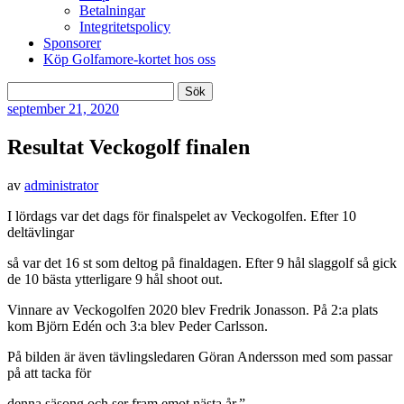
Betalningar
Integritetspolicy
Sponsorer
Köp Golfamore-kortet hos oss
Sök
efter:
september
21, 2020
Resultat Veckogolf finalen
av
administrator
I lördags var det dags för finalspelet av Veckogolfen. Efter 10
deltävlingar
så var det 16 st som deltog på finaldagen. Efter 9 hål slaggolf så gick
de 10 bästa ytterligare 9 hål shoot out.
Vinnare av Veckogolfen 2020 blev Fredrik Jonasson. På 2:a plats
kom Björn Edén och 3:a blev Peder Carlsson.
På bilden är även tävlingsledaren Göran Andersson med som passar
på att tacka för
denna säsong och ser fram emot nästa år.”