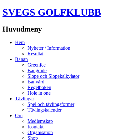
SVEGS GOLFKLUBB
Huvudmeny
Hoppa
Hem
till
Nyheter / Information
innehåll
Resultat
Banan
Greenfee
Banguide
Slope och Slopekalkylator
Banvård
Regelboken
Hole in one
Tävlingar
Spel och tävlingsformer
Tävlingskalender
Om
Medlemskap
Kontakt
Organisation
Shop