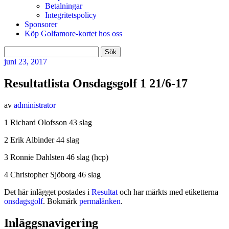
Betalningar
Integritetspolicy
Sponsorer
Köp Golfamore-kortet hos oss
Sök
efter:
juni
23, 2017
Resultatlista Onsdagsgolf 1 21/6-17
av
administrator
1 Richard Olofsson 43 slag
2 Erik Albinder 44 slag
3 Ronnie Dahlsten 46 slag (hcp)
4 Christopher Sjöborg 46 slag
Det här inlägget postades i
Resultat
och har märkts med etiketterna
onsdagsgolf
. Bokmärk
permalänken
.
Inläggsnavigering