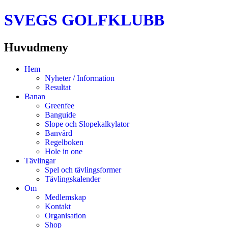
SVEGS GOLFKLUBB
Huvudmeny
Hoppa
Hem
till
Nyheter / Information
innehåll
Resultat
Banan
Greenfee
Banguide
Slope och Slopekalkylator
Banvård
Regelboken
Hole in one
Tävlingar
Spel och tävlingsformer
Tävlingskalender
Om
Medlemskap
Kontakt
Organisation
Shop