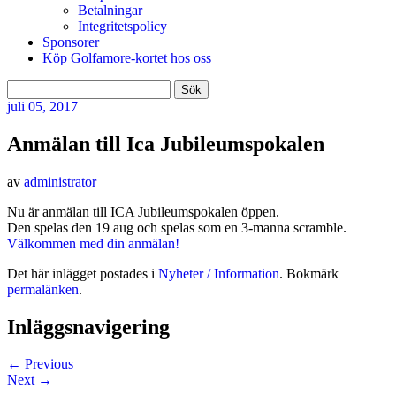
Betalningar
Integritetspolicy
Sponsorer
Köp Golfamore-kortet hos oss
Sök
efter:
juli
05, 2017
Anmälan till Ica Jubileumspokalen
av
administrator
Nu är anmälan till ICA Jubileumspokalen öppen.
Den spelas den 19 aug och spelas som en 3-manna scramble.
Välkommen med din anmälan!
Det här inlägget postades i
Nyheter / Information
. Bokmärk
permalänken
.
Inläggsnavigering
←
Previous
Next
→