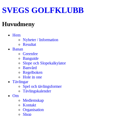
SVEGS GOLFKLUBB
Huvudmeny
Hoppa
Hem
till
Nyheter / Information
innehåll
Resultat
Banan
Greenfee
Banguide
Slope och Slopekalkylator
Banvård
Regelboken
Hole in one
Tävlingar
Spel och tävlingsformer
Tävlingskalender
Om
Medlemskap
Kontakt
Organisation
Shop