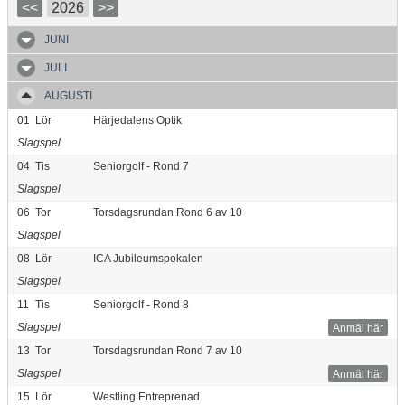
<<
2026
>>
JUNI
JULI
AUGUSTI
01
Lör
Härjedalens Optik
Slagspel
04
Tis
Seniorgolf - Rond 7
Slagspel
06
Tor
Torsdagsrundan Rond 6 av 10
Slagspel
08
Lör
ICA Jubileumspokalen
Slagspel
11
Tis
Seniorgolf - Rond 8
Slagspel
Anmäl här
13
Tor
Torsdagsrundan Rond 7 av 10
Slagspel
Anmäl här
15
Lör
Westling Entreprenad