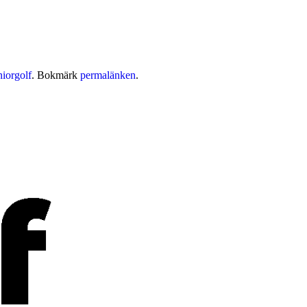
niorgolf
. Bokmärk
permalänken
.