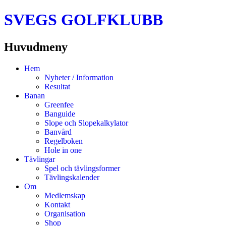
SVEGS GOLFKLUBB
Huvudmeny
Hoppa
Hem
till
Nyheter / Information
innehåll
Resultat
Banan
Greenfee
Banguide
Slope och Slopekalkylator
Banvård
Regelboken
Hole in one
Tävlingar
Spel och tävlingsformer
Tävlingskalender
Om
Medlemskap
Kontakt
Organisation
Shop