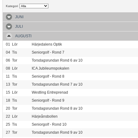
Kategori
JUNI
JULI
AUGUSTI
01
Lör
Härjedalens Optik
04
Tis
Seniorgolf - Rond 7
06
Tor
Torsdagsrundan Rond 6 av 10
08
Lör
ICA Jubileumspokalen
11
Tis
Seniorgolf - Rond 8
13
Tor
Torsdagsrundan Rond 7 av 10
15
Lör
Westling Entreprenad
18
Tis
Seniorgolf - Rond 9
20
Tor
Torsdagsrundan Rond 8 av 10
22
Lör
Härjeånsbollen
25
Tis
Seniorgolf - Rond 10
27
Tor
Torsdagsrundan Rond 9 av 10