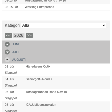
08-13
Tor
Torsdagsrundan Rond 7 av 10
08-15
Lör
Westling Entreprenad
Kategori
<<
2026
>>
JUNI
JULI
AUGUSTI
01
Lör
Härjedalens Optik
Slagspel
04
Tis
Seniorgolf - Rond 7
Slagspel
06
Tor
Torsdagsrundan Rond 6 av 10
Slagspel
08
Lör
ICA Jubileumspokalen
Slagspel