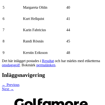
5
Margareta Ohlin
40
6
Kurt Hellquist
41
7
Karin Fabricius
44
8
Randi Rösnäs
45
9
Kerstin Eriksson
48
Det här inlägget postades i
Resultat
och har märkts med etiketterna
onsdagsgolf
. Bokmärk
permalänken
.
Inläggsnavigering
←
Previous
Next
→