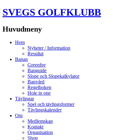
SVEGS GOLFKLUBB
Huvudmeny
Hoppa
Hem
till
Nyheter / Information
innehåll
Resultat
Banan
Greenfee
Banguide
Slope och Slopekalkylator
Banvård
Regelboken
Hole in one
Tävlingar
Spel och tävlingsformer
Tävlingskalender
Om
Medlemskap
Kontakt
Organisation
Shop