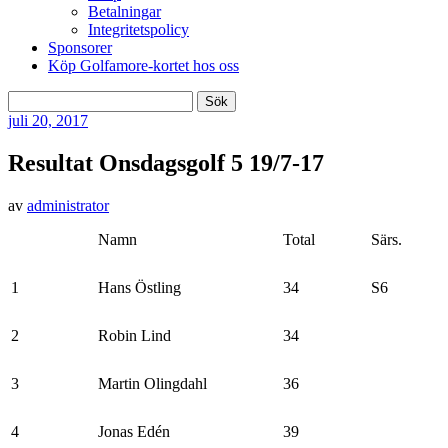
Betalningar
Integritetspolicy
Sponsorer
Köp Golfamore-kortet hos oss
Sök
efter:
juli
20, 2017
Resultat Onsdagsgolf 5 19/7-17
av
administrator
Namn
Total
Särs.
1
Hans Östling
34
S6
2
Robin Lind
34
3
Martin Olingdahl
36
4
Jonas Edén
39