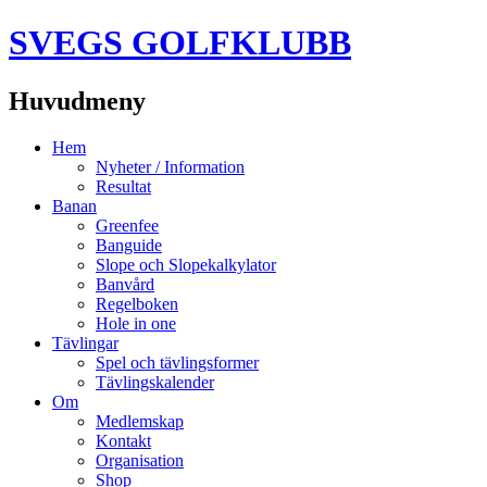
SVEGS GOLFKLUBB
Huvudmeny
Hoppa
Hem
till
Nyheter / Information
innehåll
Resultat
Banan
Greenfee
Banguide
Slope och Slopekalkylator
Banvård
Regelboken
Hole in one
Tävlingar
Spel och tävlingsformer
Tävlingskalender
Om
Medlemskap
Kontakt
Organisation
Shop