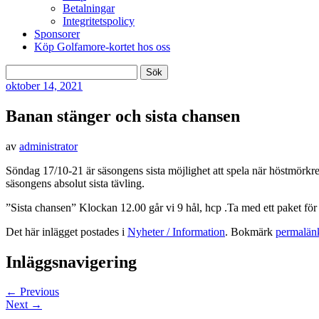
Betalningar
Integritetspolicy
Sponsorer
Köp Golfamore-kortet hos oss
Sök
efter:
oktober
14, 2021
Banan stänger och sista chansen
av
administrator
Söndag 17/10-21 är säsongens sista möjlighet att spela när höstmörkret 
säsongens absolut sista tävling.
”Sista chansen” Klockan 12.00 går vi 9 hål, hcp .Ta med ett paket för 
Det här inlägget postades i
Nyheter / Information
. Bokmärk
permalän
Inläggsnavigering
←
Previous
Next
→