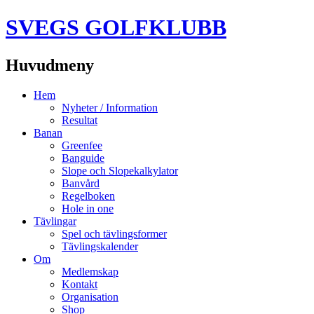
SVEGS GOLFKLUBB
Huvudmeny
Hoppa
Hem
till
Nyheter / Information
innehåll
Resultat
Banan
Greenfee
Banguide
Slope och Slopekalkylator
Banvård
Regelboken
Hole in one
Tävlingar
Spel och tävlingsformer
Tävlingskalender
Om
Medlemskap
Kontakt
Organisation
Shop