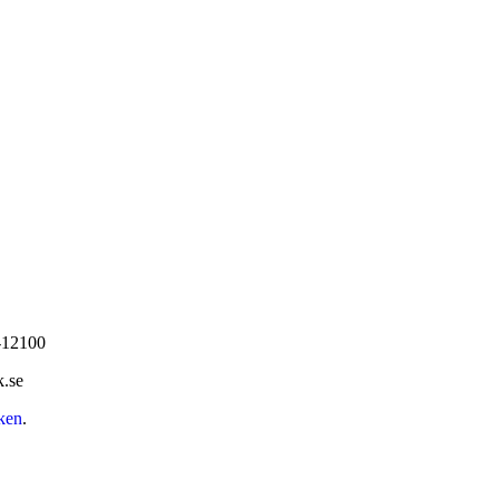
0-12100
k.se
ken
.