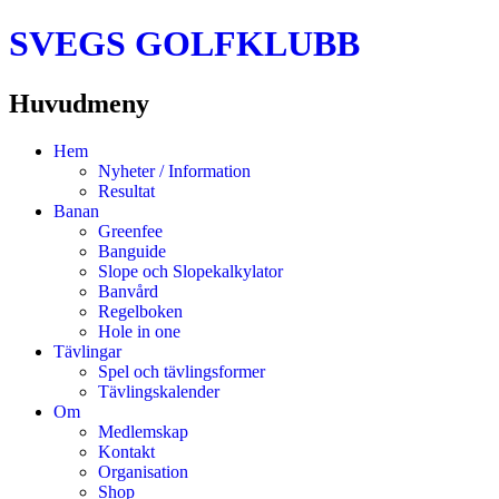
SVEGS GOLFKLUBB
Huvudmeny
Hoppa
Hem
till
Nyheter / Information
innehåll
Resultat
Banan
Greenfee
Banguide
Slope och Slopekalkylator
Banvård
Regelboken
Hole in one
Tävlingar
Spel och tävlingsformer
Tävlingskalender
Om
Medlemskap
Kontakt
Organisation
Shop