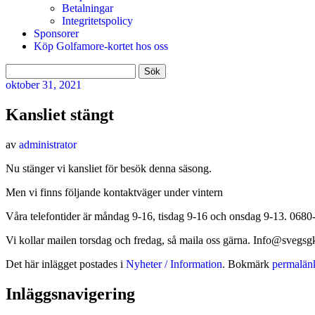
Betalningar
Integritetspolicy
Sponsorer
Köp Golfamore-kortet hos oss
Sök
efter:
oktober
31, 2021
Kansliet stängt
av
administrator
Nu stänger vi kansliet för besök denna säsong.
Men vi finns följande kontaktväger under vintern
Våra telefontider är måndag 9-16, tisdag 9-16 och onsdag 9-13. 068
Vi kollar mailen torsdag och fredag, så maila oss gärna. Info@svegsg
Det här inlägget postades i
Nyheter / Information
. Bokmärk
permalän
Inläggsnavigering