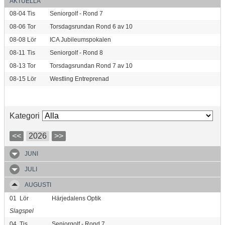
AKTUELLA
08-04
Tis
Seniorgolf - Rond 7
08-06
Tor
Torsdagsrundan Rond 6 av 10
08-08
Lör
ICA Jubileumspokalen
08-11
Tis
Seniorgolf - Rond 8
08-13
Tor
Torsdagsrundan Rond 7 av 10
08-15
Lör
Westling Entreprenad
Kategori
<<
2026
>>
JUNI
JULI
AUGUSTI
01
Lör
Härjedalens Optik
Slagspel
04
Tis
Seniorgolf - Rond 7