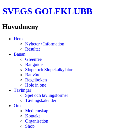
SVEGS GOLFKLUBB
Huvudmeny
Hoppa
Hem
till
Nyheter / Information
innehåll
Resultat
Banan
Greenfee
Banguide
Slope och Slopekalkylator
Banvård
Regelboken
Hole in one
Tävlingar
Spel och tävlingsformer
Tävlingskalender
Om
Medlemskap
Kontakt
Organisation
Shop