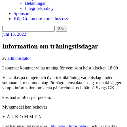
Betalningar
Integritetspolicy
Sponsorer
Köp Golfamore-kortet hos oss
Sök
efter:
juni
13, 2022
Information om träningstisdagar
av
administrator
I sommar kommer vi ha träning för vem som helst klockan 18:00
Vi samlas på rangen och övar teknikträning varje tisdag under
sommaren. med undantag för någon enstakta tisdag. men då lägger
vi upp information om detta på facebook och här på Svegs GK .
kostnad är 50kr per person.
Myggmedel kan behövas.
V Ä L K O M M E N
Det här inlägget postades i
Nyheter / Information
och har märkts