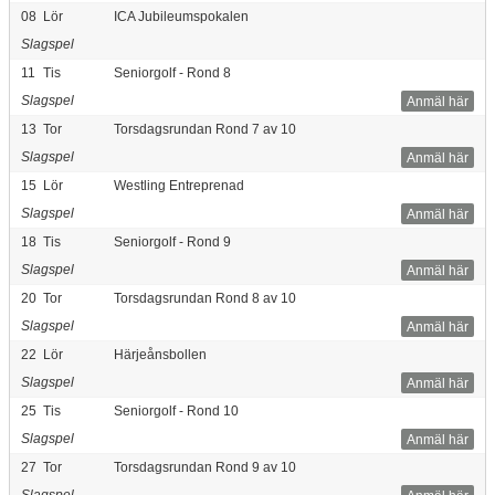
08
Lör
ICA Jubileumspokalen
Slagspel
11
Tis
Seniorgolf - Rond 8
Slagspel
Anmäl här
13
Tor
Torsdagsrundan Rond 7 av 10
Slagspel
Anmäl här
15
Lör
Westling Entreprenad
Slagspel
Anmäl här
18
Tis
Seniorgolf - Rond 9
Slagspel
Anmäl här
20
Tor
Torsdagsrundan Rond 8 av 10
Slagspel
Anmäl här
22
Lör
Härjeånsbollen
Slagspel
Anmäl här
25
Tis
Seniorgolf - Rond 10
Slagspel
Anmäl här
27
Tor
Torsdagsrundan Rond 9 av 10
Slagspel