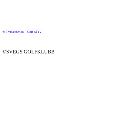
©
TVmatchen.nu - Golf på TV
©SVEGS GOLFKLUBB