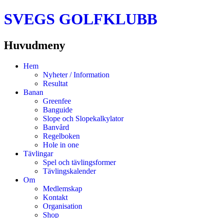
SVEGS GOLFKLUBB
Huvudmeny
Hoppa
Hem
till
Nyheter / Information
innehåll
Resultat
Banan
Greenfee
Banguide
Slope och Slopekalkylator
Banvård
Regelboken
Hole in one
Tävlingar
Spel och tävlingsformer
Tävlingskalender
Om
Medlemskap
Kontakt
Organisation
Shop