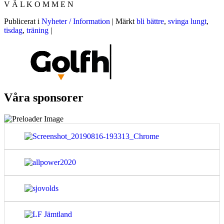
V Ä L K O M M E N
Publicerat i
Nyheter / Information
|
Märkt
bli bättre
,
svinga lungt
,
tisdag
,
träning
|
Våra sponsorer