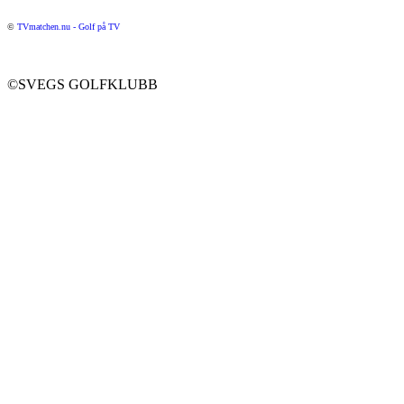
©
TVmatchen.nu - Golf på TV
©SVEGS GOLFKLUBB