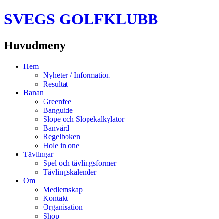
SVEGS GOLFKLUBB
Huvudmeny
Hoppa
Hem
till
Nyheter / Information
innehåll
Resultat
Banan
Greenfee
Banguide
Slope och Slopekalkylator
Banvård
Regelboken
Hole in one
Tävlingar
Spel och tävlingsformer
Tävlingskalender
Om
Medlemskap
Kontakt
Organisation
Shop