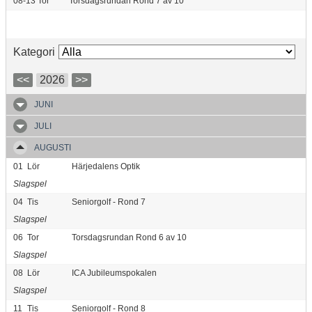
08-13
Tor
Torsdagsrundan Rond 7 av 10
Kategori
<<
2026
>>
JUNI
JULI
AUGUSTI
01
Lör
Härjedalens Optik
Slagspel
04
Tis
Seniorgolf - Rond 7
Slagspel
06
Tor
Torsdagsrundan Rond 6 av 10
Slagspel
08
Lör
ICA Jubileumspokalen
Slagspel
11
Tis
Seniorgolf - Rond 8