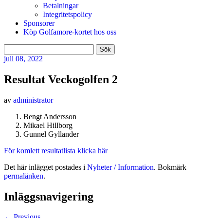
Betalningar
Integritetspolicy
Sponsorer
Köp Golfamore-kortet hos oss
Sök
efter:
juli
08, 2022
Resultat Veckogolfen 2
av
administrator
Bengt Andersson
Mikael Hillborg
Gunnel Gyllander
För komlett resultatlista klicka här
Det här inlägget postades i
Nyheter / Information
. Bokmärk
permalänken
.
Inläggsnavigering
←
Previous