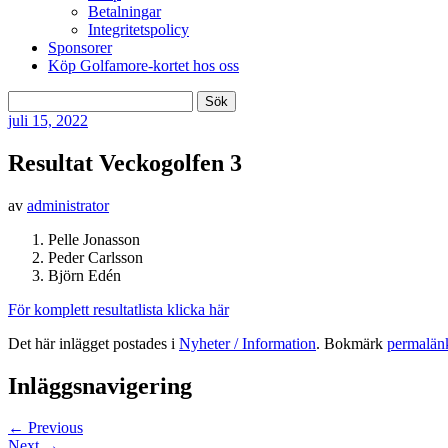
Betalningar
Integritetspolicy
Sponsorer
Köp Golfamore-kortet hos oss
Sök
efter:
juli
15, 2022
Resultat Veckogolfen 3
av
administrator
Pelle Jonasson
Peder Carlsson
Björn Edén
För komplett resultatlista klicka här
Det här inlägget postades i
Nyheter / Information
. Bokmärk
permalän
Inläggsnavigering
←
Previous
Next
→