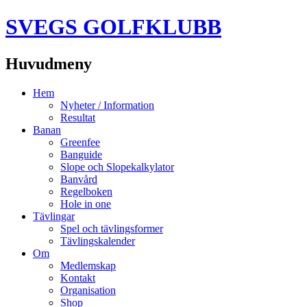
SVEGS GOLFKLUBB
Huvudmeny
Hoppa
Hem
till
Nyheter / Information
innehåll
Resultat
Banan
Greenfee
Banguide
Slope och Slopekalkylator
Banvård
Regelboken
Hole in one
Tävlingar
Spel och tävlingsformer
Tävlingskalender
Om
Medlemskap
Kontakt
Organisation
Shop