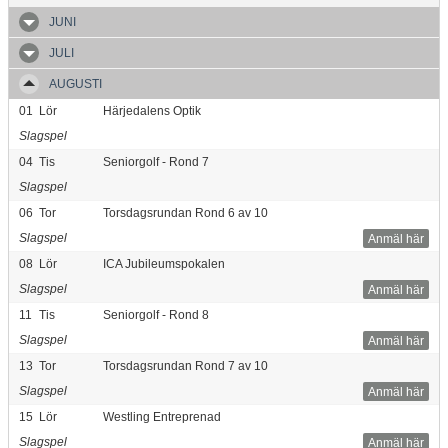
JUNI
JULI
AUGUSTI
01
Lör
Härjedalens Optik
Slagspel
04
Tis
Seniorgolf - Rond 7
Slagspel
06
Tor
Torsdagsrundan Rond 6 av 10
Slagspel
Anmäl här
08
Lör
ICA Jubileumspokalen
Slagspel
Anmäl här
11
Tis
Seniorgolf - Rond 8
Slagspel
Anmäl här
13
Tor
Torsdagsrundan Rond 7 av 10
Slagspel
Anmäl här
15
Lör
Westling Entreprenad
Slagspel
Anmäl här