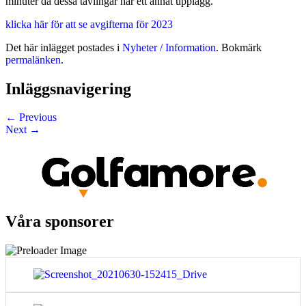
minuter då dessa tävlingar har ett annat upplägg.
klicka här för att se avgifterna för 2023
Det här inlägget postades i
Nyheter / Information
. Bokmärk
permalänken
.
Inläggsnavigering
←
Previous
Next
→
Våra sponsorer