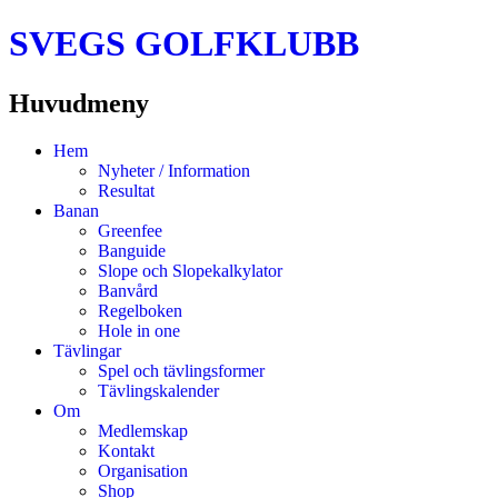
SVEGS GOLFKLUBB
Huvudmeny
Hoppa
Hem
till
Nyheter / Information
innehåll
Resultat
Banan
Greenfee
Banguide
Slope och Slopekalkylator
Banvård
Regelboken
Hole in one
Tävlingar
Spel och tävlingsformer
Tävlingskalender
Om
Medlemskap
Kontakt
Organisation
Shop