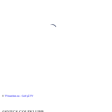
©
TVmatchen.nu - Golf på TV
©SVEGS GOLFKLUBB