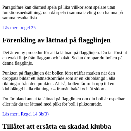
Paragolfare kan därmed spela på lika villkor som spelare utan
funktionsnedsättning, och då spela i samma tävling och hamna på
samma resultatlista.
Läs mer i regel 25
Förenkling av lättnad på flagglinjen
Det är en ny procedur för att ta lättnad på flagglinjen. Du tar först ut
en exakt linje från flaggan och bakåt. Sedan droppar du bollen på
denna flagglinje.
Punkten på flagglinjen där bollen först träffar marken när den
droppats bildar ett lättnadsområde som är en klubblängd i alla
riktningar från den punkten. Alltså, bollen får rulla upp till en
klubblängd i alla riktningar – framåt, bakåt och åt sidorna.
Du får bland annat ta lättnad på flagglinjen om din boll är ospelbar
eller när du tar lättnad med plikt för boll i pliktområde.
Läs mer i Regel 14.3b(3)
Tillåtet att ersätta en skadad klubba