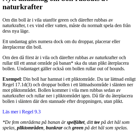
naturkrafter
Om din boll är i vila utanför green och därefter rubbas av
naturkrafter, t ex vind eller vatten, måste du normalt spela den från
dess nya läge.
Ett undantag görs numera dock om du droppar, placerar eller
återplacerar din boll.
Om den då först är i vila och därefter rubbas av naturkrafter och
rullar till ett annat område på banan* ska du utan plikt återplacera
bollen. Undantaget gäller också om bollen rullar out of bounds.
Exempel
: Din boll har hamnat i ett pliktområde. Du tar lättnad enligt
Regel 17.1d(3) och droppar bollen i ett lättnadsområde i slänten ner
mot pliktområdet. Bollen kommer i vila men rubbas sedan av
naturkrafter och rullar ner i pliktområdet igen. Då får du återplacera
bollen i slänten där den stannade efter droppningen, utan plikt.
Läs mer i Regel 9.3
*De fem områdena på banan är
spelfältet
, ditt
tee
på det hål som
spelas,
pliktområden
,
bunkrar
och
green
på det hål som spelas.