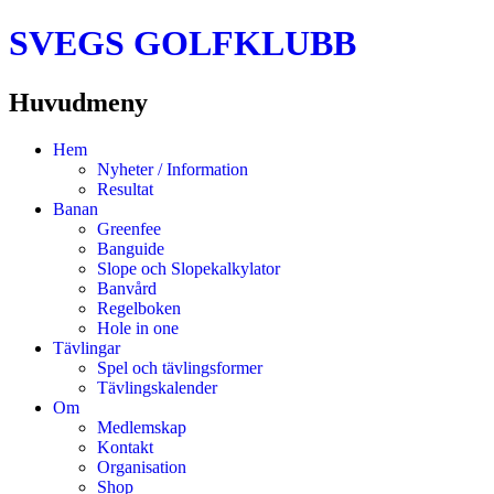
SVEGS GOLFKLUBB
Huvudmeny
Hoppa
Hem
till
Nyheter / Information
innehåll
Resultat
Banan
Greenfee
Banguide
Slope och Slopekalkylator
Banvård
Regelboken
Hole in one
Tävlingar
Spel och tävlingsformer
Tävlingskalender
Om
Medlemskap
Kontakt
Organisation
Shop