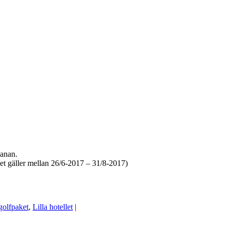
banan.
det gäller mellan 26/6-2017 – 31/8-2017)
golfpaket
,
Lilla hotellet
|