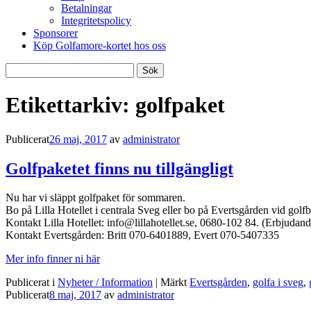
Betalningar
Integritetspolicy
Sponsorer
Köp Golfamore-kortet hos oss
Sök
efter:
Etikettarkiv:
golfpaket
Publicerat
26 maj, 2017
av
administrator
Golfpaketet finns nu tillgängligt
Nu har vi släppt golfpaket för sommaren.
Bo på Lilla Hotellet i centrala Sveg eller bo på Evertsgården vid golf
Kontakt Lilla Hotellet: info@lillahotellet.se, 0680-102 84. (Erbjudan
Kontakt Evertsgården: Britt 070-6401889, Evert 070-5407335
Mer info finner ni här
Publicerat i
Nyheter / Information
|
Märkt
Evertsgården
,
golfa i sveg
,
Publicerat
8 maj, 2017
av
administrator