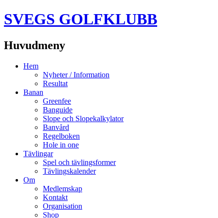
SVEGS GOLFKLUBB
Huvudmeny
Hoppa
Hem
till
Nyheter / Information
innehåll
Resultat
Banan
Greenfee
Banguide
Slope och Slopekalkylator
Banvård
Regelboken
Hole in one
Tävlingar
Spel och tävlingsformer
Tävlingskalender
Om
Medlemskap
Kontakt
Organisation
Shop