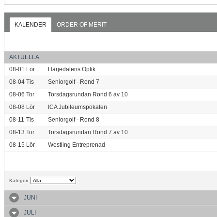
KALENDER
ORDER OF MERIT
AKTUELLA
08-01
Lör
Härjedalens Optik
08-04
Tis
Seniorgolf - Rond 7
08-06
Tor
Torsdagsrundan Rond 6 av 10
08-08
Lör
ICA Jubileumspokalen
08-11
Tis
Seniorgolf - Rond 8
08-13
Tor
Torsdagsrundan Rond 7 av 10
08-15
Lör
Westling Entreprenad
Kategori
JUNI
JULI