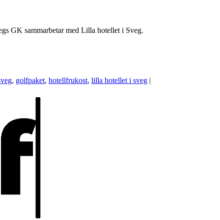
Svegs GK sammarbetar med Lilla hotellet i Sveg.
sveg
,
golfpaket
,
hotellfrukost
,
lilla hotellet i sveg
|