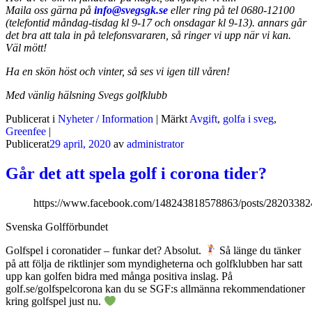
Maila oss gärna på
info@svegsgk.se
eller ring på tel 0680-12100
(telefontid måndag-tisdag kl 9-17 och onsdagar kl 9-13). annars går
det bra att tala in på telefonsvararen, så ringer vi upp när vi kan.
Väl mött!
Ha en skön höst och vinter, så ses vi igen till våren!
Med vänlig hälsning
Svegs golfklubb
Publicerat i
Nyheter / Information
|
Märkt
Avgift
,
golfa i sveg
,
Greenfee
|
Publicerat
29 april, 2020
av
administrator
Går det att spela golf i corona tider?
https://www.facebook.com/148243818578863/posts/2820338
Svenska Golfförbundet
Golfspel i coronatider – funkar det? Absolut.
Så länge du tänker
på att följa de riktlinjer som myndigheterna och golfklubben har satt
upp kan golfen bidra med många positiva inslag. På
golf.se/golfspelcorona kan du se SGF:s allmänna rekommendationer
kring golfspel just nu.