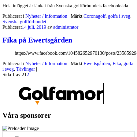
Hela inlägget är länkat från Svenska golfförbundets facebooksida
Publicerat i
Nyheter / Information
|
Märkt
Coronagolf
,
golfa i sveg
,
Svenska golfförbundet
|
Publicerat
14 juli, 2019
av
administrator
Fika på Ewertsgården
https://www.facebook.com/104582652970130/posts/2358592
Publicerat i
Nyheter / Information
|
Märkt
Ewertsgården
,
Fika
,
golfa
i sveg
,
Tävlingar
|
Sida 1 av 2
1
2
Våra sponsorer