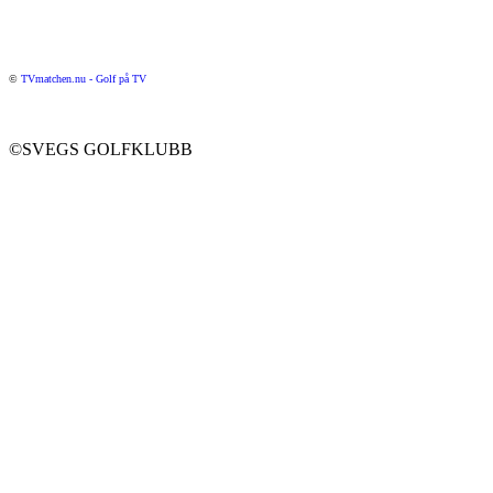
©
TVmatchen.nu - Golf på TV
©SVEGS GOLFKLUBB