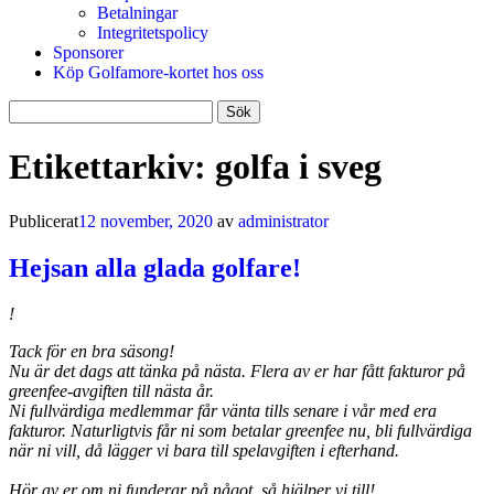
Betalningar
Integritetspolicy
Sponsorer
Köp Golfamore-kortet hos oss
Sök
efter:
Etikettarkiv:
golfa i sveg
Publicerat
12 november, 2020
av
administrator
Hejsan alla glada golfare!
!
Tack för en bra säsong!
Nu är det dags att tänka på nästa. Flera av er har fått fakturor på
greenfee-avgiften till nästa år.
Ni fullvärdiga medlemmar får vänta tills senare i vår med era
fakturor. Naturligtvis får ni som betalar greenfee nu, bli fullvärdiga
när ni vill, då lägger vi bara till spelavgiften i efterhand.
Hör av er om ni funderar på något, så hjälper vi till!