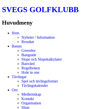
SVEGS GOLFKLUBB
Huvudmeny
Hoppa
Hem
till
Nyheter / Information
innehåll
Resultat
Banan
Greenfee
Banguide
Slope och Slopekalkylator
Banvård
Regelboken
Hole in one
Tävlingar
Spel och tävlingsformer
Tävlingskalender
Om
Medlemskap
Kontakt
Organisation
Shop