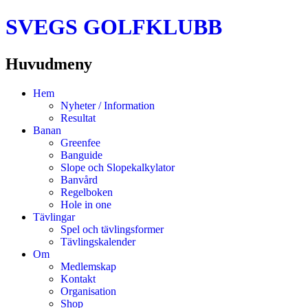
SVEGS GOLFKLUBB
Huvudmeny
Hoppa
Hem
till
Nyheter / Information
innehåll
Resultat
Banan
Greenfee
Banguide
Slope och Slopekalkylator
Banvård
Regelboken
Hole in one
Tävlingar
Spel och tävlingsformer
Tävlingskalender
Om
Medlemskap
Kontakt
Organisation
Shop