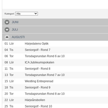
Kategori
JUNI
JULI
AUGUSTI
01
Lör
Härjedalens Optik
04
Tis
Seniorgolf - Rond 7
06
Tor
Torsdagsrundan Rond 6 av 10
08
Lör
ICA Jubileumspokalen
11
Tis
Seniorgolf - Rond 8
13
Tor
Torsdagsrundan Rond 7 av 10
15
Lör
Westling Entreprenad
18
Tis
Seniorgolf - Rond 9
20
Tor
Torsdagsrundan Rond 8 av 10
22
Lör
Härjeånsbollen
25
Tis
Seniorgolf - Rond 10