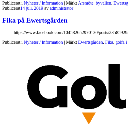
Publicerat i
Nyheter / Information
|
Märkt
Årsmöte
,
byvallen
,
Ewertsg
Publicerat
14 juli, 2019
av
administrator
Fika på Ewertsgården
https://www.facebook.com/104582652970130/posts/2358592
Publicerat i
Nyheter / Information
|
Märkt
Ewertsgården
,
Fika
,
golfa i