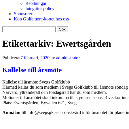
Betalningar
Integritetspolicy
Sponsorer
Köp Golfamore-kortet hos oss
Sök
efter:
Etikettarkiv:
Ewertsgården
Publicerat
7 februari, 2020
av
administrator
Kallelse till årsmöte
Kallelse till årsmöte Svegs Golfklubb
Härmed kallas du som medlem i Svegs Golfklubb till årsmöte söndag 
Närvaro, yttranderätt och förslagsrätt har du som medlem.
Motioner till årsmötet skall inkomma till styrelsen senast 3 veckor inn
Plats: Ewertsgården, Byvallen 621, Sveg
Anmälan
till info@svegsgk.se är önskvärd inför årsmötet för planerin