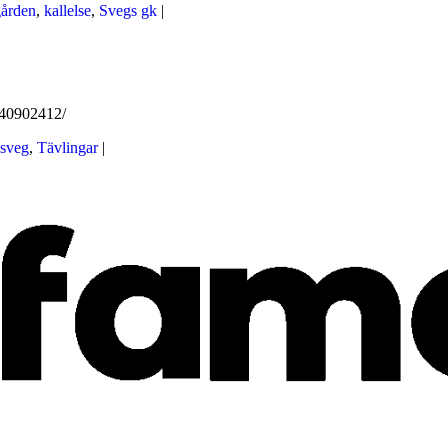
ården
,
kallelse
,
Svegs gk
|
940902412/
 sveg
,
Tävlingar
|