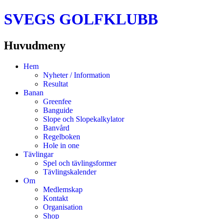
SVEGS GOLFKLUBB
Huvudmeny
Hoppa
Hem
till
Nyheter / Information
innehåll
Resultat
Banan
Greenfee
Banguide
Slope och Slopekalkylator
Banvård
Regelboken
Hole in one
Tävlingar
Spel och tävlingsformer
Tävlingskalender
Om
Medlemskap
Kontakt
Organisation
Shop