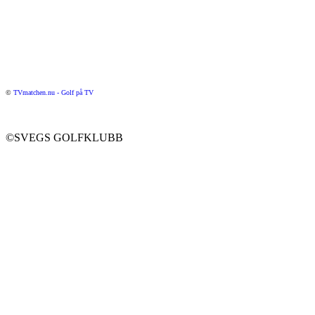
©
TVmatchen.nu - Golf på TV
©SVEGS GOLFKLUBB