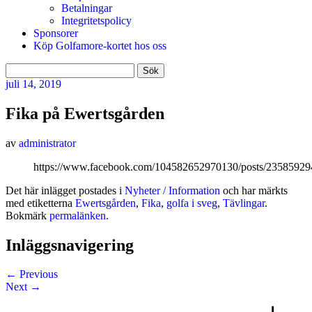
Betalningar
Integritetspolicy
Sponsorer
Köp Golfamore-kortet hos oss
Sök
efter:
juli
14, 2019
Fika på Ewertsgården
av
administrator
https://www.facebook.com/104582652970130/posts/2358592
Det här inlägget postades i
Nyheter / Information
och har märkts
med etiketterna
Ewertsgården
,
Fika
,
golfa i sveg
,
Tävlingar
.
Bokmärk
permalänken
.
Inläggsnavigering
←
Previous
Next
→