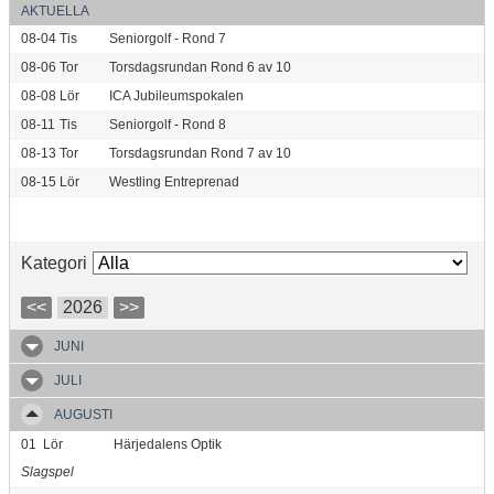
AKTUELLA
08-04
Tis
Seniorgolf - Rond 7
08-06
Tor
Torsdagsrundan Rond 6 av 10
08-08
Lör
ICA Jubileumspokalen
08-11
Tis
Seniorgolf - Rond 8
08-13
Tor
Torsdagsrundan Rond 7 av 10
08-15
Lör
Westling Entreprenad
Kategori
<<
2026
>>
JUNI
JULI
AUGUSTI
01
Lör
Härjedalens Optik
Slagspel