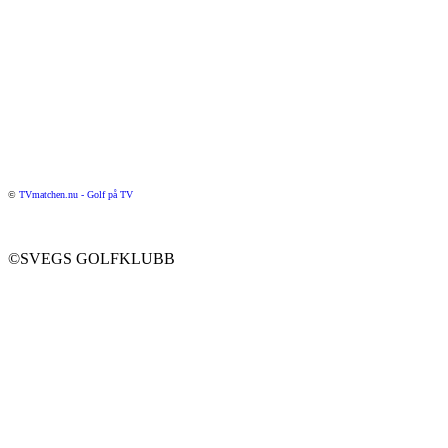
©
TVmatchen.nu - Golf på TV
©SVEGS GOLFKLUBB