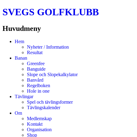
SVEGS GOLFKLUBB
Huvudmeny
Hoppa
Hem
till
Nyheter / Information
innehåll
Resultat
Banan
Greenfee
Banguide
Slope och Slopekalkylator
Banvård
Regelboken
Hole in one
Tävlingar
Spel och tävlingsformer
Tävlingskalender
Om
Medlemskap
Kontakt
Organisation
Shop