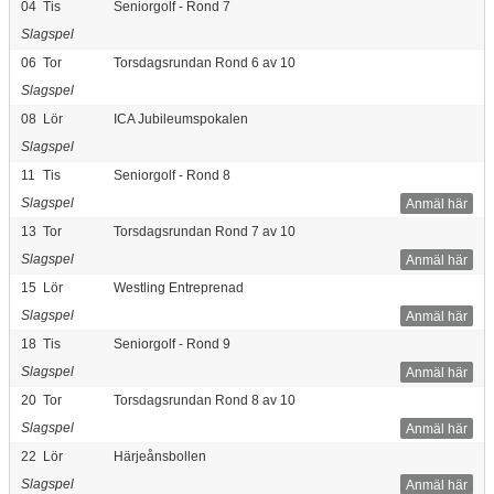
04
Tis
Seniorgolf - Rond 7
Slagspel
06
Tor
Torsdagsrundan Rond 6 av 10
Slagspel
08
Lör
ICA Jubileumspokalen
Slagspel
11
Tis
Seniorgolf - Rond 8
Slagspel
Anmäl här
13
Tor
Torsdagsrundan Rond 7 av 10
Slagspel
Anmäl här
15
Lör
Westling Entreprenad
Slagspel
Anmäl här
18
Tis
Seniorgolf - Rond 9
Slagspel
Anmäl här
20
Tor
Torsdagsrundan Rond 8 av 10
Slagspel
Anmäl här
22
Lör
Härjeånsbollen
Slagspel
Anmäl här