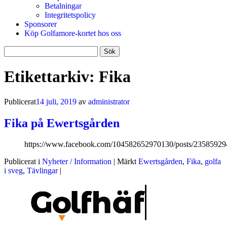
Betalningar
Integritetspolicy
Sponsorer
Köp Golfamore-kortet hos oss
Sök
efter:
Etikettarkiv:
Fika
Publicerat
14 juli, 2019
av
administrator
Fika på Ewertsgården
https://www.facebook.com/104582652970130/posts/2358592
Publicerat i
Nyheter / Information
|
Märkt
Ewertsgården
,
Fika
,
golfa
i sveg
,
Tävlingar
|