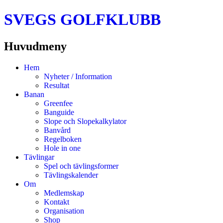
SVEGS GOLFKLUBB
Huvudmeny
Hoppa
Hem
till
Nyheter / Information
innehåll
Resultat
Banan
Greenfee
Banguide
Slope och Slopekalkylator
Banvård
Regelboken
Hole in one
Tävlingar
Spel och tävlingsformer
Tävlingskalender
Om
Medlemskap
Kontakt
Organisation
Shop