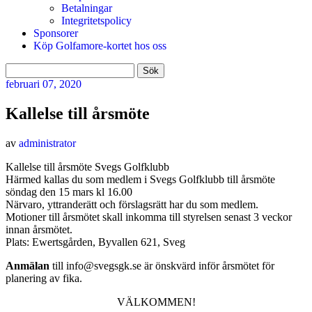
Betalningar
Integritetspolicy
Sponsorer
Köp Golfamore-kortet hos oss
Sök
efter:
februari
07, 2020
Kallelse till årsmöte
av
administrator
Kallelse till årsmöte Svegs Golfklubb
Härmed kallas du som medlem i Svegs Golfklubb till årsmöte
söndag den 15 mars kl 16.00
Närvaro, yttranderätt och förslagsrätt har du som medlem.
Motioner till årsmötet skall inkomma till styrelsen senast 3 veckor
innan årsmötet.
Plats: Ewertsgården, Byvallen 621, Sveg
Anmälan
till info@svegsgk.se är önskvärd inför årsmötet för
planering av fika.
VÄLKOMMEN!