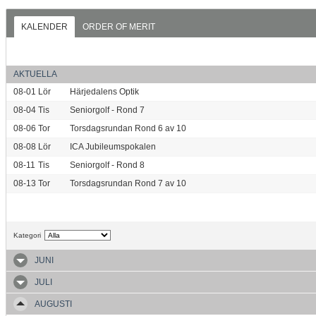
KALENDER
ORDER OF MERIT
AKTUELLA
08-01
Lör
Härjedalens Optik
08-04
Tis
Seniorgolf - Rond 7
08-06
Tor
Torsdagsrundan Rond 6 av 10
08-08
Lör
ICA Jubileumspokalen
08-11
Tis
Seniorgolf - Rond 8
08-13
Tor
Torsdagsrundan Rond 7 av 10
Kategori
JUNI
JULI
AUGUSTI