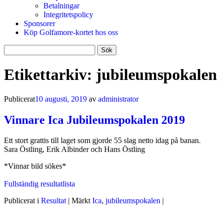
Betalningar
Integritetspolicy
Sponsorer
Köp Golfamore-kortet hos oss
Sök
efter:
Etikettarkiv:
jubileumspokalen
Publicerat
10 augusti, 2019
av
administrator
Vinnare Ica Jubileumspokalen 2019
Ett stort grattis till laget som gjorde 55 slag netto idag på banan.
Sara Östling, Erik Albinder och Hans Östling
*Vinnar bild sökes*
Fullständig resultatlista
Publicerat i
Resultat
|
Märkt
Ica
,
jubileumspokalen
|