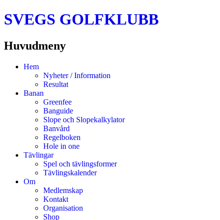
SVEGS GOLFKLUBB
Huvudmeny
Hoppa
Hem
till
Nyheter / Information
innehåll
Resultat
Banan
Greenfee
Banguide
Slope och Slopekalkylator
Banvård
Regelboken
Hole in one
Tävlingar
Spel och tävlingsformer
Tävlingskalender
Om
Medlemskap
Kontakt
Organisation
Shop