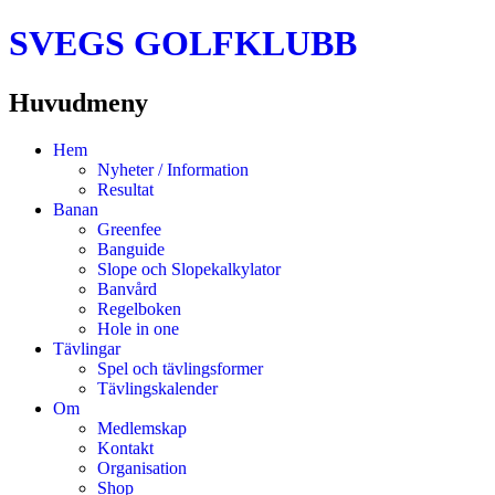
SVEGS GOLFKLUBB
Huvudmeny
Hoppa
Hem
till
Nyheter / Information
innehåll
Resultat
Banan
Greenfee
Banguide
Slope och Slopekalkylator
Banvård
Regelboken
Hole in one
Tävlingar
Spel och tävlingsformer
Tävlingskalender
Om
Medlemskap
Kontakt
Organisation
Shop