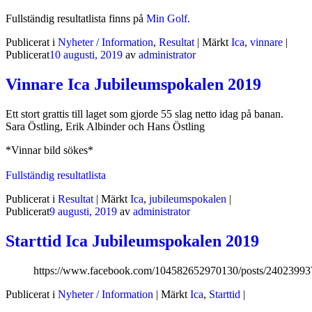
Fullständig resultatlista finns på
Min Golf.
Publicerat i
Nyheter / Information
,
Resultat
|
Märkt
Ica
,
vinnare
|
Publicerat
10 augusti, 2019
av
administrator
Vinnare Ica Jubileumspokalen 2019
Ett stort grattis till laget som gjorde 55 slag netto idag på banan.
Sara Östling, Erik Albinder och Hans Östling
*Vinnar bild sökes*
Fullständig resultatlista
Publicerat i
Resultat
|
Märkt
Ica
,
jubileumspokalen
|
Publicerat
9 augusti, 2019
av
administrator
Starttid Ica Jubileumspokalen 2019
https://www.facebook.com/104582652970130/posts/2402399
Publicerat i
Nyheter / Information
|
Märkt
Ica
,
Starttid
|