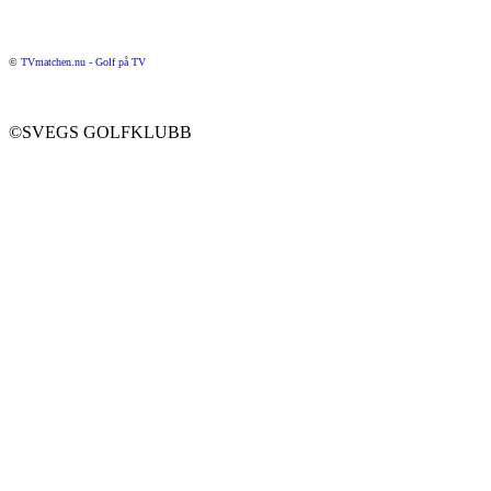
©
TVmatchen.nu - Golf på TV
©SVEGS GOLFKLUBB