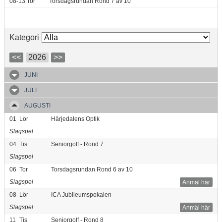
08-13
Tor
Torsdagsrundan Rond 7 av 10
Kategori
<<
2026
>>
JUNI
JULI
AUGUSTI
01
Lör
Härjedalens Optik
Slagspel
04
Tis
Seniorgolf - Rond 7
Slagspel
06
Tor
Torsdagsrundan Rond 6 av 10
Slagspel
Anmäl här
08
Lör
ICA Jubileumspokalen
Slagspel
Anmäl här
11
Tis
Seniorgolf - Rond 8