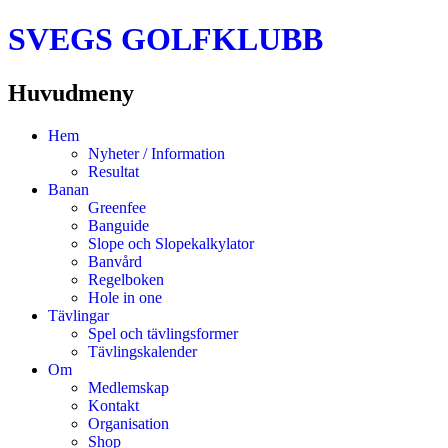
SVEGS GOLFKLUBB
Huvudmeny
Hoppa
Hem
till
Nyheter / Information
innehåll
Resultat
Banan
Greenfee
Banguide
Slope och Slopekalkylator
Banvård
Regelboken
Hole in one
Tävlingar
Spel och tävlingsformer
Tävlingskalender
Om
Medlemskap
Kontakt
Organisation
Shop