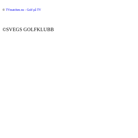
©
TVmatchen.nu - Golf på TV
©SVEGS GOLFKLUBB