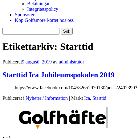
Betalningar
Integritetspolicy
Sponsorer
Köp Golfamore-kortet hos oss
Sök
efter:
Etikettarkiv:
Starttid
Publicerat
9 augusti, 2019
av
administrator
Starttid Ica Jubileumspokalen 2019
https://www.facebook.com/104582652970130/posts/2402399
Publicerat i
Nyheter / Information
|
Märkt
Ica
,
Starttid
|