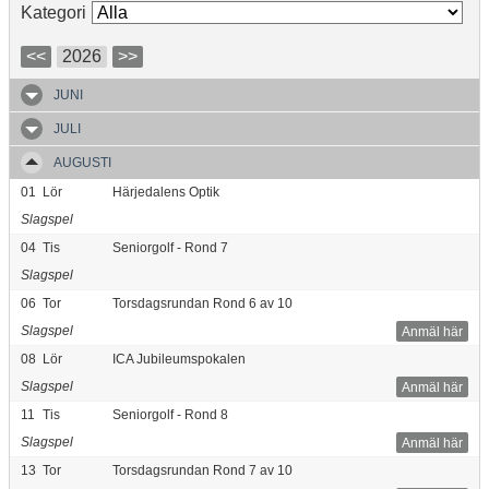
Kategori
<<
2026
>>
JUNI
JULI
AUGUSTI
01
Lör
Härjedalens Optik
Slagspel
04
Tis
Seniorgolf - Rond 7
Slagspel
06
Tor
Torsdagsrundan Rond 6 av 10
Slagspel
Anmäl här
08
Lör
ICA Jubileumspokalen
Slagspel
Anmäl här
11
Tis
Seniorgolf - Rond 8
Slagspel
Anmäl här
13
Tor
Torsdagsrundan Rond 7 av 10