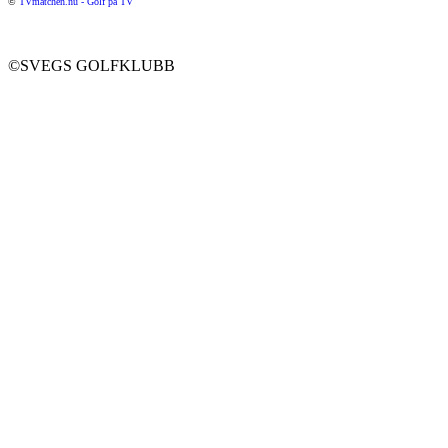
©
TVmatchen.nu - Golf på TV
©SVEGS GOLFKLUBB