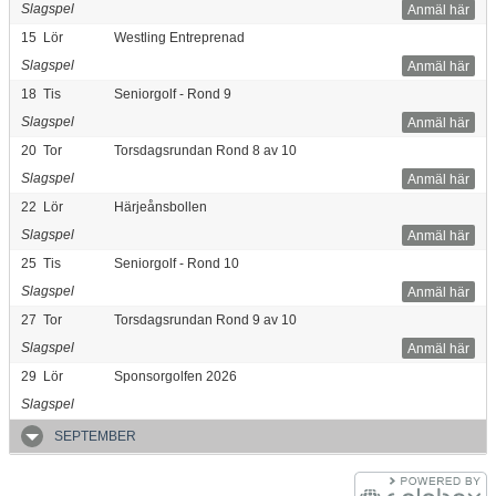
Slagspel
Anmäl här
15
Lör
Westling Entreprenad
Slagspel
Anmäl här
18
Tis
Seniorgolf - Rond 9
Slagspel
Anmäl här
20
Tor
Torsdagsrundan Rond 8 av 10
Slagspel
Anmäl här
22
Lör
Härjeånsbollen
Slagspel
Anmäl här
25
Tis
Seniorgolf - Rond 10
Slagspel
Anmäl här
27
Tor
Torsdagsrundan Rond 9 av 10
Slagspel
Anmäl här
29
Lör
Sponsorgolfen 2026
Slagspel
SEPTEMBER