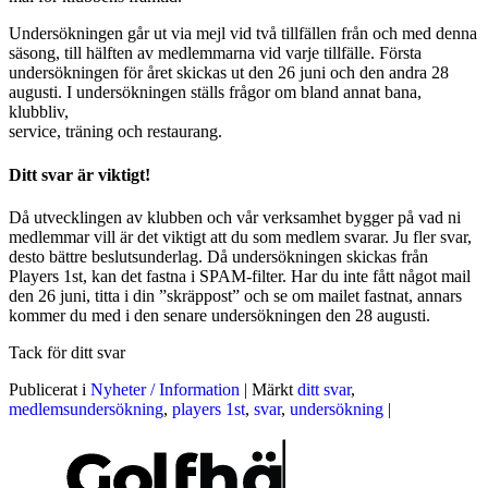
Undersökningen går ut via mejl vid två tillfällen från och med denna
säsong, till hälften av medlemmarna vid varje tillfälle. Första
undersökningen för året skickas ut den 26 juni och den andra 28
augusti. I undersökningen ställs frågor om bland annat bana,
klubbliv,
service, träning och restaurang.
Ditt svar är viktigt!
Då utvecklingen av klubben och vår verksamhet bygger på vad ni
medlemmar vill är det viktigt att du som medlem svarar. Ju fler svar,
desto bättre beslutsunderlag. Då undersökningen skickas från
Players 1st, kan det fastna i SPAM-filter. Har du inte fått något mail
den 26 juni, titta i din ”skräppost” och se om mailet fastnat, annars
kommer du med i den senare undersökningen den 28 augusti.
Tack för ditt svar
Publicerat i
Nyheter / Information
|
Märkt
ditt svar
,
medlemsundersökning
,
players 1st
,
svar
,
undersökning
|