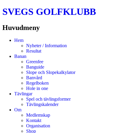
SVEGS GOLFKLUBB
Huvudmeny
Hoppa
Hem
till
Nyheter / Information
innehåll
Resultat
Banan
Greenfee
Banguide
Slope och Slopekalkylator
Banvård
Regelboken
Hole in one
Tävlingar
Spel och tävlingsformer
Tävlingskalender
Om
Medlemskap
Kontakt
Organisation
Shop