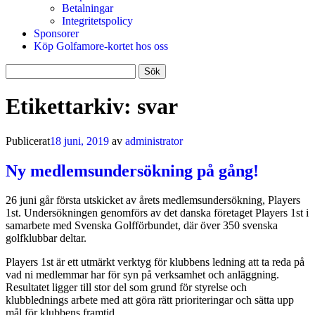
Betalningar
Integritetspolicy
Sponsorer
Köp Golfamore-kortet hos oss
Sök
efter:
Etikettarkiv:
svar
Publicerat
18 juni, 2019
av
administrator
Ny medlemsundersökning på gång!
26 juni går första utskicket av årets medlemsundersökning, Players
1st. Undersökningen genomförs av det danska företaget Players 1st i
samarbete med Svenska Golfförbundet, där över 350 svenska
golfklubbar deltar.
Players 1st är ett utmärkt verktyg för klubbens ledning att ta reda på
vad ni medlemmar har för syn på verksamhet och anläggning.
Resultatet ligger till stor del som grund för styrelse och
klubblednings arbete med att göra rätt prioriteringar och sätta upp
mål för klubbens framtid.