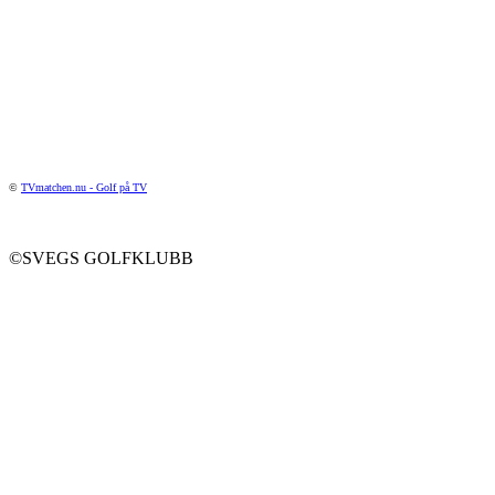
©
TVmatchen.nu - Golf på TV
©SVEGS GOLFKLUBB