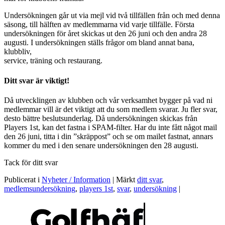
Undersökningen går ut via mejl vid två tillfällen från och med denna
säsong, till hälften av medlemmarna vid varje tillfälle. Första
undersökningen för året skickas ut den 26 juni och den andra 28
augusti. I undersökningen ställs frågor om bland annat bana,
klubbliv,
service, träning och restaurang.
Ditt svar är viktigt!
Då utvecklingen av klubben och vår verksamhet bygger på vad ni
medlemmar vill är det viktigt att du som medlem svarar. Ju fler svar,
desto bättre beslutsunderlag. Då undersökningen skickas från
Players 1st, kan det fastna i SPAM-filter. Har du inte fått något mail
den 26 juni, titta i din ”skräppost” och se om mailet fastnat, annars
kommer du med i den senare undersökningen den 28 augusti.
Tack för ditt svar
Publicerat i
Nyheter / Information
|
Märkt
ditt svar
,
medlemsundersökning
,
players 1st
,
svar
,
undersökning
|