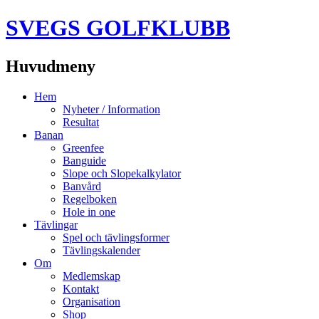
SVEGS GOLFKLUBB
Huvudmeny
Hoppa
Hem
till
Nyheter / Information
innehåll
Resultat
Banan
Greenfee
Banguide
Slope och Slopekalkylator
Banvård
Regelboken
Hole in one
Tävlingar
Spel och tävlingsformer
Tävlingskalender
Om
Medlemskap
Kontakt
Organisation
Shop