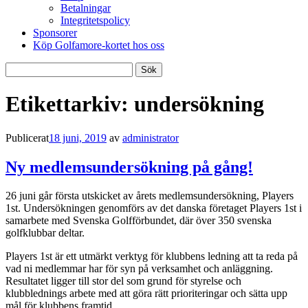
Betalningar
Integritetspolicy
Sponsorer
Köp Golfamore-kortet hos oss
Sök
efter:
Etikettarkiv:
undersökning
Publicerat
18 juni, 2019
av
administrator
Ny medlemsundersökning på gång!
26 juni går första utskicket av årets medlemsundersökning, Players
1st. Undersökningen genomförs av det danska företaget Players 1st i
samarbete med Svenska Golfförbundet, där över 350 svenska
golfklubbar deltar.
Players 1st är ett utmärkt verktyg för klubbens ledning att ta reda på
vad ni medlemmar har för syn på verksamhet och anläggning.
Resultatet ligger till stor del som grund för styrelse och
klubblednings arbete med att göra rätt prioriteringar och sätta upp
mål för klubbens framtid.