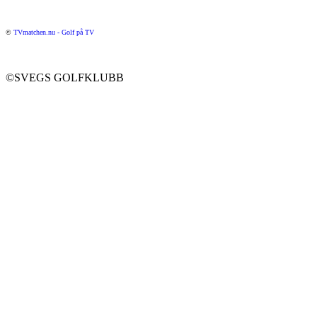
©
TVmatchen.nu - Golf på TV
©SVEGS GOLFKLUBB