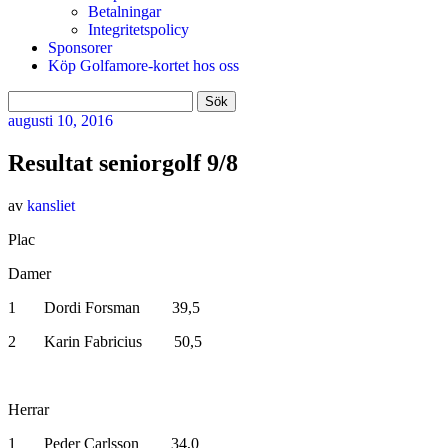
Betalningar
Integritetspolicy
Sponsorer
Köp Golfamore-kortet hos oss
Sök
efter:
augusti
10, 2016
Resultat seniorgolf 9/8
av
kansliet
Plac
Damer
1 Dordi Forsman 39,5
2 Karin Fabricius 50,5
Herrar
1 Peder Carlsson 34,0