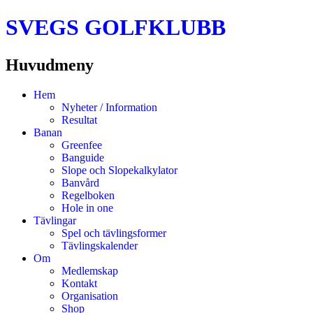
SVEGS GOLFKLUBB
Huvudmeny
Hoppa
Hem
till
Nyheter / Information
innehåll
Resultat
Banan
Greenfee
Banguide
Slope och Slopekalkylator
Banvård
Regelboken
Hole in one
Tävlingar
Spel och tävlingsformer
Tävlingskalender
Om
Medlemskap
Kontakt
Organisation
Shop