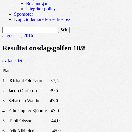
Betalningar
Integritetspolicy
Sponsorer
Köp Golfamore-kortet hos oss
Sök
efter:
augusti
11, 2016
Resultat onsdagsgolfen 10/8
av
kansliet
Plac
1 Richard Olofsson 37,5
2 Jacob Olofsson 39,5
3 Sebastian Wallin 43,0
4 Christopher Sjöborg 43,0
5 Emil Olsson 44,0
6 Erik Albinder 45,0