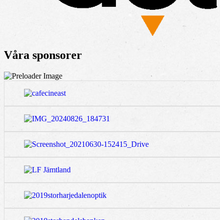
Våra sponsorer