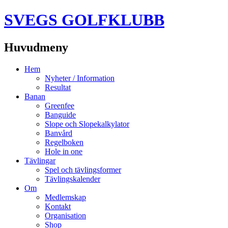
SVEGS GOLFKLUBB
Huvudmeny
Hoppa
Hem
till
Nyheter / Information
innehåll
Resultat
Banan
Greenfee
Banguide
Slope och Slopekalkylator
Banvård
Regelboken
Hole in one
Tävlingar
Spel och tävlingsformer
Tävlingskalender
Om
Medlemskap
Kontakt
Organisation
Shop