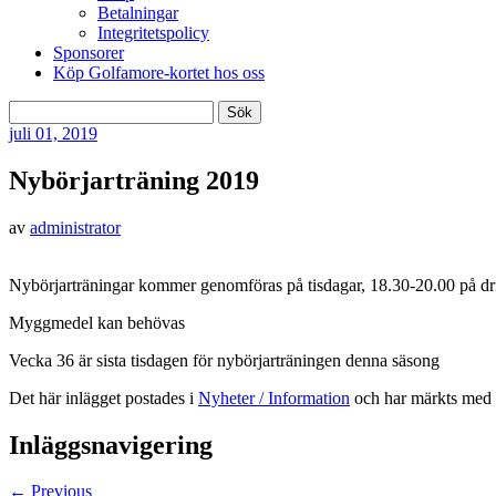
Betalningar
Integritetspolicy
Sponsorer
Köp Golfamore-kortet hos oss
Sök
efter:
juli
01, 2019
Nybörjarträning 2019
av
administrator
Nybörjarträningar kommer genomföras på tisdagar, 18.30-20.00 på dri
Myggmedel kan behövas
Vecka 36 är sista tisdagen för nybörjarträningen denna säsong
Det här inlägget postades i
Nyheter / Information
och har märkts med 
Inläggsnavigering
←
Previous