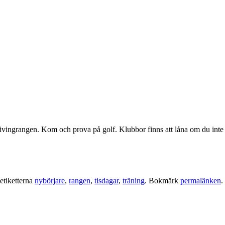
vingrangen. Kom och prova på golf. Klubbor finns att låna om du inte
etiketterna
nybörjare
,
rangen
,
tisdagar
,
träning
. Bokmärk
permalänken
.