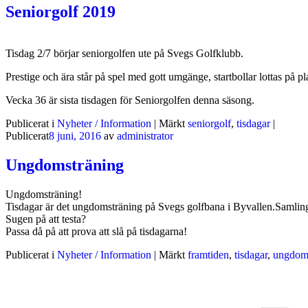
Seniorgolf 2019
Tisdag 2/7 börjar seniorgolfen ute på Svegs Golfklubb.
Prestige och ära står på spel med gott umgänge, startbollar lottas på 
Vecka 36 är sista tisdagen för Seniorgolfen denna säsong.
Publicerat i
Nyheter / Information
|
Märkt
seniorgolf
,
tisdagar
|
Publicerat
8 juni, 2016
av
administrator
Ungdomsträning
Ungdomsträning!
Tisdagar är det ungdomsträning på Svegs golfbana i Byvallen.Samling 
Sugen på att testa?
Passa då på att prova att slå på tisdagarna!
Publicerat i
Nyheter / Information
|
Märkt
framtiden
,
tisdagar
,
ungdoms