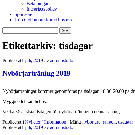
Betalningar
Integritetspolicy
Sponsorer
Köp Golfamore-kortet hos oss
Sök
efter:
Etikettarkiv:
tisdagar
Publicerat
1 juli, 2019
av
administrator
Nybörjarträning 2019
Nybörjarträningar kommer genomföras på tisdagar, 18.30-20.00 på dri
Myggmedel kan behövas
Vecka 36 är sista tisdagen för nybörjarträningen denna säsong
Publicerat i
Nyheter / Information
|
Märkt
nybörjare
,
rangen
,
tisdagar
,
Publicerat
1 juli, 2019
av
administrator