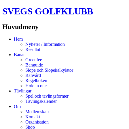
SVEGS GOLFKLUBB
Huvudmeny
Hoppa
Hem
till
Nyheter / Information
innehåll
Resultat
Banan
Greenfee
Banguide
Slope och Slopekalkylator
Banvård
Regelboken
Hole in one
Tävlingar
Spel och tävlingsformer
Tävlingskalender
Om
Medlemskap
Kontakt
Organisation
Shop