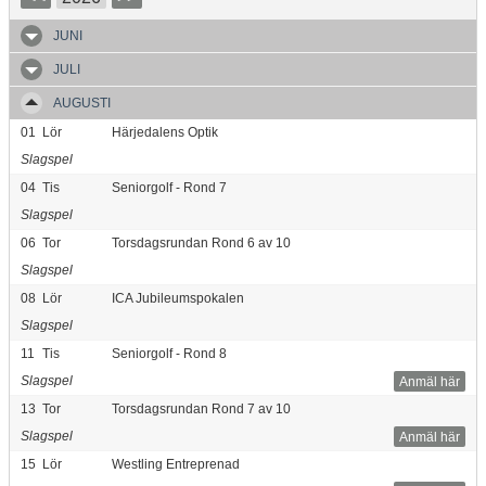
JUNI
JULI
AUGUSTI
01
Lör
Härjedalens Optik
Slagspel
04
Tis
Seniorgolf - Rond 7
Slagspel
06
Tor
Torsdagsrundan Rond 6 av 10
Slagspel
08
Lör
ICA Jubileumspokalen
Slagspel
11
Tis
Seniorgolf - Rond 8
Slagspel
Anmäl här
13
Tor
Torsdagsrundan Rond 7 av 10
Slagspel
Anmäl här
15
Lör
Westling Entreprenad