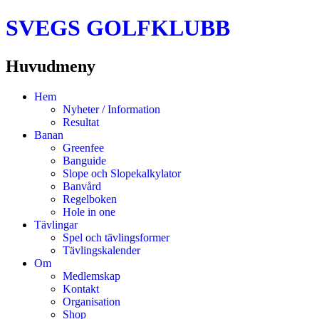
SVEGS GOLFKLUBB
Huvudmeny
Hoppa
Hem
till
Nyheter / Information
innehåll
Resultat
Banan
Greenfee
Banguide
Slope och Slopekalkylator
Banvård
Regelboken
Hole in one
Tävlingar
Spel och tävlingsformer
Tävlingskalender
Om
Medlemskap
Kontakt
Organisation
Shop