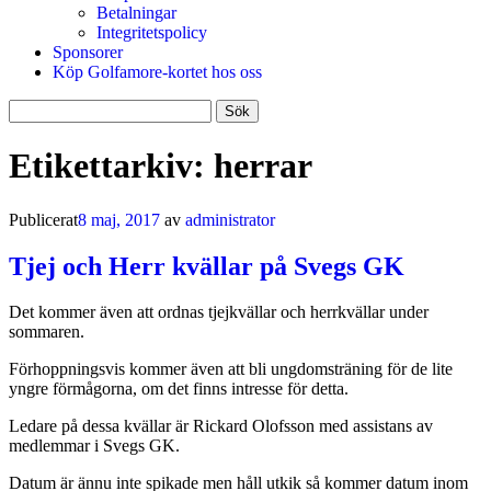
Betalningar
Integritetspolicy
Sponsorer
Köp Golfamore-kortet hos oss
Sök
efter:
Etikettarkiv:
herrar
Publicerat
8 maj, 2017
av
administrator
Tjej och Herr kvällar på Svegs GK
Det kommer även att ordnas tjejkvällar och herrkvällar under
sommaren.
Förhoppningsvis kommer även att bli ungdomsträning för de lite
yngre förmågorna, om det finns intresse för detta.
Ledare på dessa kvällar är Rickard Olofsson med assistans av
medlemmar i Svegs GK.
Datum är ännu inte spikade men håll utkik så kommer datum inom