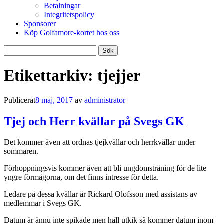
Betalningar
Integritetspolicy
Sponsorer
Köp Golfamore-kortet hos oss
Sök
efter:
Etikettarkiv:
tjejjer
Publicerat
8 maj, 2017
av
administrator
Tjej och Herr kvällar på Svegs GK
Det kommer även att ordnas tjejkvällar och herrkvällar under
sommaren.
Förhoppningsvis kommer även att bli ungdomsträning för de lite
yngre förmågorna, om det finns intresse för detta.
Ledare på dessa kvällar är Rickard Olofsson med assistans av
medlemmar i Svegs GK.
Datum är ännu inte spikade men håll utkik så kommer datum inom