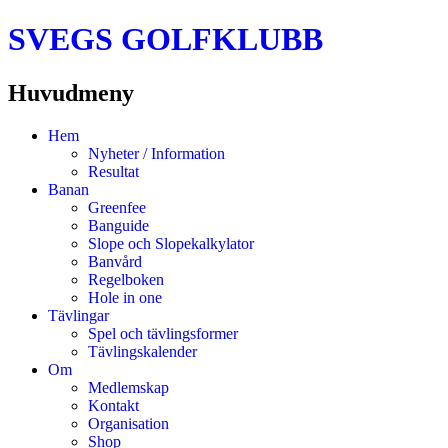
SVEGS GOLFKLUBB
Huvudmeny
Hoppa
Hem
till
Nyheter / Information
innehåll
Resultat
Banan
Greenfee
Banguide
Slope och Slopekalkylator
Banvård
Regelboken
Hole in one
Tävlingar
Spel och tävlingsformer
Tävlingskalender
Om
Medlemskap
Kontakt
Organisation
Shop