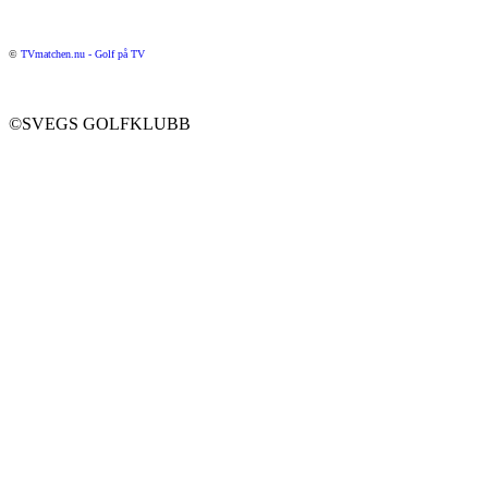
©
TVmatchen.nu - Golf på TV
©SVEGS GOLFKLUBB