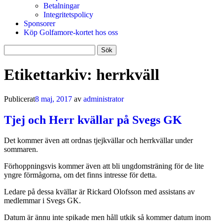
Betalningar
Integritetspolicy
Sponsorer
Köp Golfamore-kortet hos oss
Sök
efter:
Etikettarkiv:
herrkväll
Publicerat
8 maj, 2017
av
administrator
Tjej och Herr kvällar på Svegs GK
Det kommer även att ordnas tjejkvällar och herrkvällar under
sommaren.
Förhoppningsvis kommer även att bli ungdomsträning för de lite
yngre förmågorna, om det finns intresse för detta.
Ledare på dessa kvällar är Rickard Olofsson med assistans av
medlemmar i Svegs GK.
Datum är ännu inte spikade men håll utkik så kommer datum inom