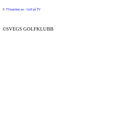
©
TVmatchen.nu - Golf på TV
©SVEGS GOLFKLUBB