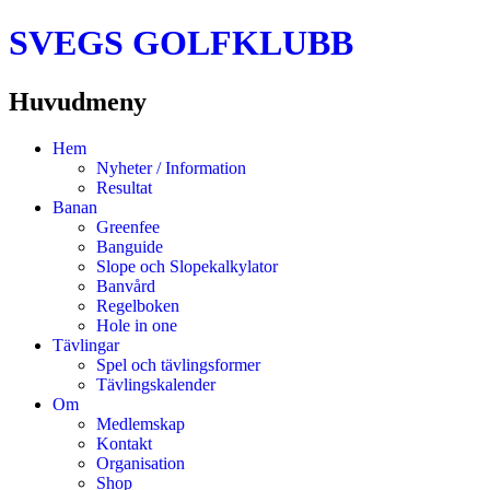
SVEGS GOLFKLUBB
Huvudmeny
Hoppa
Hem
till
Nyheter / Information
innehåll
Resultat
Banan
Greenfee
Banguide
Slope och Slopekalkylator
Banvård
Regelboken
Hole in one
Tävlingar
Spel och tävlingsformer
Tävlingskalender
Om
Medlemskap
Kontakt
Organisation
Shop