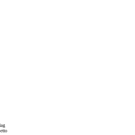
lag
etto