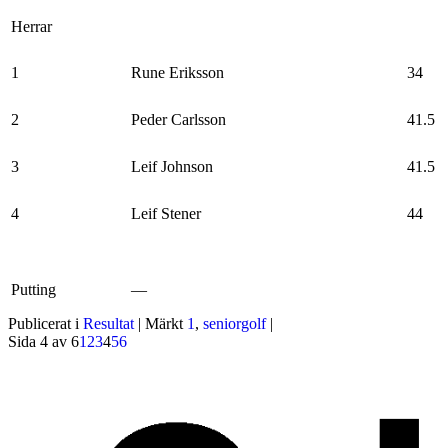
Herrar
1
Rune Eriksson
34
2
Peder Carlsson
41.5
3
Leif Johnson
41.5
4
Leif Stener
44
Putting
—
Publicerat i
Resultat
|
Märkt
1
,
seniorgolf
|
Sida 4 av 6
1
2
3
4
5
6