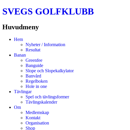
SVEGS GOLFKLUBB
Huvudmeny
Hoppa
Hem
till
Nyheter / Information
innehåll
Resultat
Banan
Greenfee
Banguide
Slope och Slopekalkylator
Banvård
Regelboken
Hole in one
Tävlingar
Spel och tävlingsformer
Tävlingskalender
Om
Medlemskap
Kontakt
Organisation
Shop