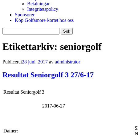
Betalningar
Integritetspolicy
Sponsorer
Köp Golfamore-kortet hos oss
Sök
efter:
Etikettarkiv:
seniorgolf
Publicerat
28 juni, 2017
av
administrator
Resultat Seniorgolf 3 27/6-17
Resultat Seniorgolf 3
2017-06-27
S
Damer:
N