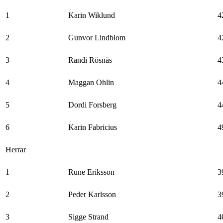
1
Karin Wiklund
4
2
Gunvor Lindblom
4
3
Randi Rösnäs
4
4
Maggan Ohlin
4
5
Dordi Forsberg
4
6
Karin Fabricius
4
Herrar
1
Rune Eriksson
3
2
Peder Karlsson
3
3
Sigge Strand
4