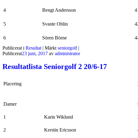
4
Bengt Andersson
4
5
Svante Ohlin
4
6
Sören Börne
4
Publicerat i
Resultat
|
Märkt
seniorgolf
|
Publicerat
23 juni, 2017
av
administrator
Resultatlista Seniorgolf 2 20/6-17
Placering
Damer
1
Karin Wiklund
2
Kerstin Ericsson