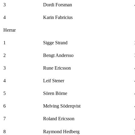
3
Dordi Forsman
4
Karin Fabricius
Herrar
1
Sigge Strand
2
Bengt Andersso
3
Rune Ericsson
4
Leif Stener
5
Sören Börne
6
Melving Söderqvist
7
Roland Ericsson
8
Raymond Hedberg