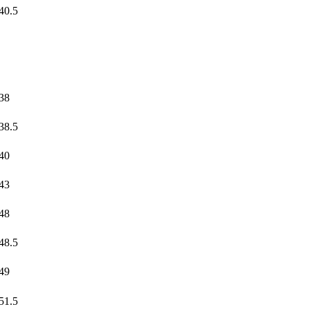
40.5
38
38.5
40
43
48
48.5
49
51.5