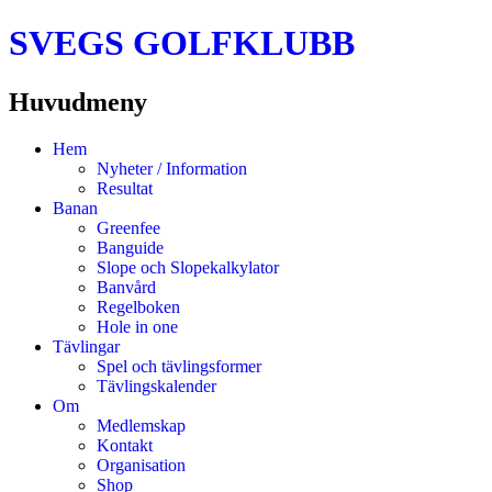
SVEGS GOLFKLUBB
Huvudmeny
Hoppa
Hem
till
Nyheter / Information
innehåll
Resultat
Banan
Greenfee
Banguide
Slope och Slopekalkylator
Banvård
Regelboken
Hole in one
Tävlingar
Spel och tävlingsformer
Tävlingskalender
Om
Medlemskap
Kontakt
Organisation
Shop