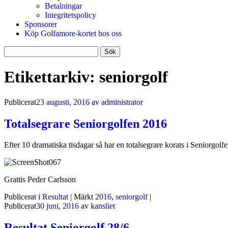
Betalningar
Integritetspolicy
Sponsorer
Köp Golfamore-kortet hos oss
Sök
efter:
Etikettarkiv:
seniorgolf
Publicerat
23 augusti, 2016
av
administrator
Totalsegrare Seniorgolfen 2016
Efter 10 dramatiska tisdagar så har en totalsegrare korats i Seniorgolf
Grattis Peder Carlsson
Publicerat i
Resultat
|
Märkt
2016
,
seniorgolf
|
Publicerat
30 juni, 2016
av
kansliet
Resultat Seniorgolf 28/6