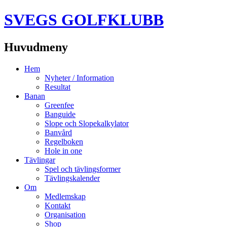
SVEGS GOLFKLUBB
Huvudmeny
Hoppa
Hem
till
Nyheter / Information
innehåll
Resultat
Banan
Greenfee
Banguide
Slope och Slopekalkylator
Banvård
Regelboken
Hole in one
Tävlingar
Spel och tävlingsformer
Tävlingskalender
Om
Medlemskap
Kontakt
Organisation
Shop