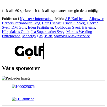
tack alla 60 spelare och tack alla sponsorer som gör detta möjligt.
Publicerat i
Nyheter / Information
|
Märkt
AB Karl hedin
,
Allpower
,
Berners Personbilar Sveg
,
Cafe Cineast
,
Circle K Sveg
,
Däckab
Sveg
,
DM Golv
,
Edén Fastigheter
,
Golfboden Sveg
,
Härjeåns
,
Härjedalens Optik
,
Ica Supermarket Sveg
,
Markus Westling
Entreprenad
,
Mobergs glas
,
salab
,
Sjövolds Maskinservice
|
Våra sponsorer