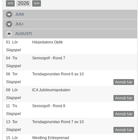
<<
2026
>>
JUNI
JULI
AUGUSTI
01
Lör
Härjedalens Optik
Slagspel
04
Tis
Seniorgolf - Rond 7
Slagspel
06
Tor
Torsdagsrundan Rond 6 av 10
Slagspel
Anmäl här
08
Lör
ICA Jubileumspokalen
Slagspel
Anmäl här
11
Tis
Seniorgolf - Rond 8
Slagspel
Anmäl här
13
Tor
Torsdagsrundan Rond 7 av 10
Slagspel
Anmäl här
15
Lör
Westling Entreprenad