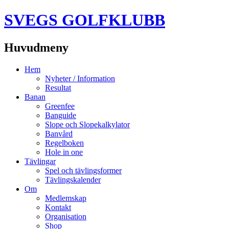
SVEGS GOLFKLUBB
Huvudmeny
Hoppa
Hem
till
Nyheter / Information
innehåll
Resultat
Banan
Greenfee
Banguide
Slope och Slopekalkylator
Banvård
Regelboken
Hole in one
Tävlingar
Spel och tävlingsformer
Tävlingskalender
Om
Medlemskap
Kontakt
Organisation
Shop