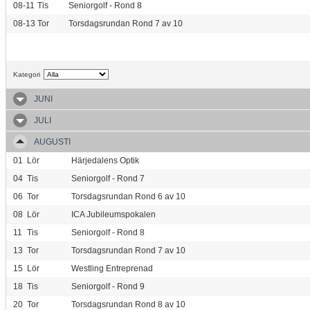
08-11
Tis
Seniorgolf - Rond 8
08-13
Tor
Torsdagsrundan Rond 7 av 10
Kategori
JUNI
JULI
AUGUSTI
01
Lör
Härjedalens Optik
04
Tis
Seniorgolf - Rond 7
06
Tor
Torsdagsrundan Rond 6 av 10
08
Lör
ICA Jubileumspokalen
11
Tis
Seniorgolf - Rond 8
13
Tor
Torsdagsrundan Rond 7 av 10
15
Lör
Westling Entreprenad
18
Tis
Seniorgolf - Rond 9
20
Tor
Torsdagsrundan Rond 8 av 10