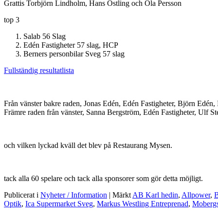
Grattis Torbjörn Lindholm, Hans Östling och Ola Persson
top 3
Salab 56 Slag
Edén Fastigheter 57 slag, HCP
Berners personbilar Sveg 57 slag
Fullständig resultatlista
Från vänster bakre raden, Jonas Edén, Edén Fastigheter, Björn Edén, 
Främre raden från vänster, Sanna Bergström, Edén Fastigheter, Ulf Ste
och vilken lyckad kväll det blev på Restaurang Mysen.
tack alla 60 spelare och tack alla sponsorer som gör detta möjligt.
Publicerat i
Nyheter / Information
|
Märkt
AB Karl hedin
,
Allpower
,
B
Optik
,
Ica Supermarket Sveg
,
Markus Westling Entreprenad
,
Mobergs