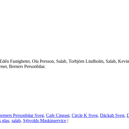
Edén Fastigheter, Ola Persson, Salab, Torbjörn Lindholm, Salab, Kevin 
ner, Berners Personbilar.
erners Personbilar Sveg
,
Cafe Cineast
,
Circle K Sveg
,
Däckab Sveg
,
 glas
,
salab
,
Sjövolds Maskinservice
|