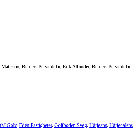
Mattsson, Berners Personbilar, Erik Albinder, Berners Personbilar.
DM Golv
,
Edén Fastigheter
,
Golfboden Sveg
,
Härjeåns
,
Härjedalens