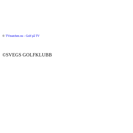
©
TVmatchen.nu - Golf på TV
©SVEGS GOLFKLUBB