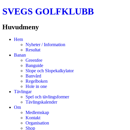
SVEGS GOLFKLUBB
Huvudmeny
Hoppa
Hem
till
Nyheter / Information
innehåll
Resultat
Banan
Greenfee
Banguide
Slope och Slopekalkylator
Banvård
Regelboken
Hole in one
Tävlingar
Spel och tävlingsformer
Tävlingskalender
Om
Medlemskap
Kontakt
Organisation
Shop