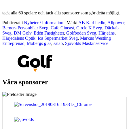
tack alla 60 spelare och tack alla sponsorer som gör detta möjligt.
Publicerat i
Nyheter / Information
|
Märkt
AB Karl hedin
,
Allpower
,
Berners Personbilar Sveg
,
Cafe Cineast
,
Circle K Sveg
,
Däckab
Sveg
,
DM Golv
,
Edén Fastigheter
,
Golfboden Sveg
,
Härjeåns
,
Härjedalens Optik
,
Ica Supermarket Sveg
,
Markus Westling
Entreprenad
,
Mobergs glas
,
salab
,
Sjövolds Maskinservice
|
Våra sponsorer